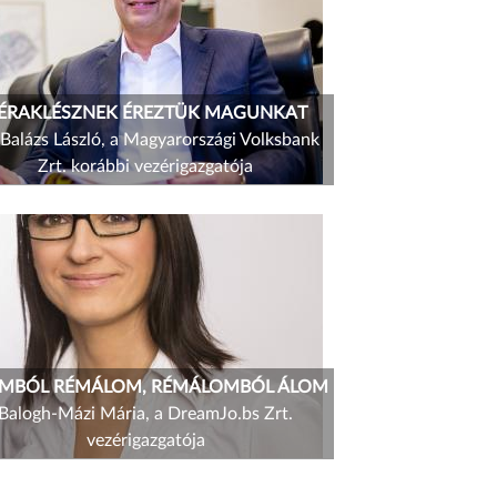
ÉRAKLÉSZNEK ÉREZTÜK MAGUNKAT
 Balázs László, a Magyarországi Volksbank
Zrt. korábbi vezérigazgatója
MBÓL RÉMÁLOM, RÉMÁLOMBÓL ÁLOM
Balogh-Mázi Mária, a DreamJo.bs Zrt.
vezérigazgatója