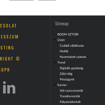
Sitemap
CSOLAT
BOOM-SZTORI
RESSZUM
Üzlet
Családi vállalkozás
STING
Multik
RIGHT ©
Nyomtatott számok
Trend
GDPR
Digitális gazdaság
Zöld világ
Pénzügyek
Karrier
Női csúcsvezetők
Trendteremtők
Pályamódosítók