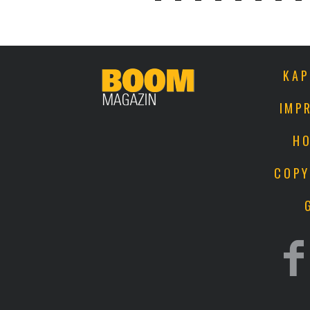
Oldalak
KAP
IMP
HO
COPY