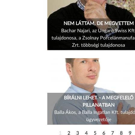
NEM LÁTTAM, DE MEGVETTEM
Bachar Najari, az Ungaro Swiss Kft
tulajdonosa, a Zsolnay Porcelánmanufa
Zrt. többségi tulajdonosa
BÍRÁLNI LEHET – A MEGFELELŐ
PILLANATBAN
Balla Ákos, a Balla Ingatlan Kft. tulajd
ügyvezetője
1
2
3
4
5
6
7
8
9