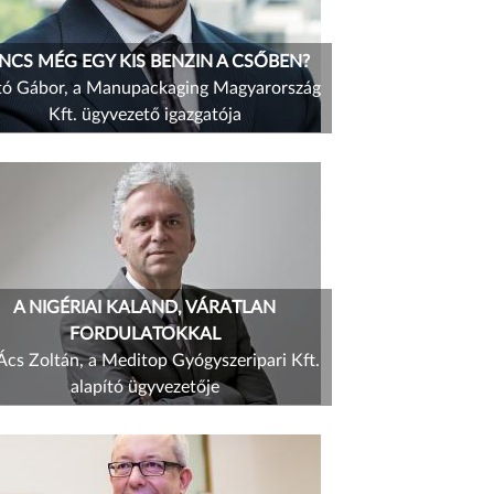
NCS MÉG EGY KIS BENZIN A CSŐBEN?
tó Gábor, a Manupackaging Magyarország
Kft. ügyvezető igazgatója
A NIGÉRIAI KALAND, VÁRATLAN
FORDULATOKKAL
 Ács Zoltán, a Meditop Gyógyszeripari Kft.
alapító ügyvezetője