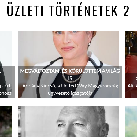
ÜZLETI TÖRTÉNETEK 2
A
MEGVÁLTOZTAM, ÉS KÖRÜLÖTTEM A VILÁG
IS
p Zrt.
Adriány Kincső, a United Way Magyarország
Ali 
donosa
ügyvezető igazgatója