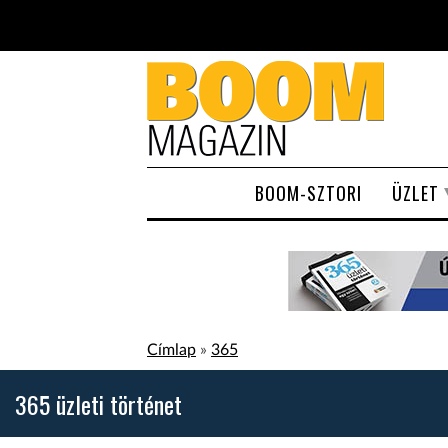
Ugrás a tartalomra
BOOM-SZTORI
ÜZLET
Jelenlegi hely
Címlap
»
365
365 üzleti történet