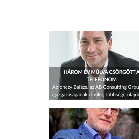
HÁROM ÉV MÚLVA CSÖRGÖTT 
TELEFONOM
Ablonczy Balázs, az AB Consulting Grou
igazgatóságának elnöke, többségi tulaj