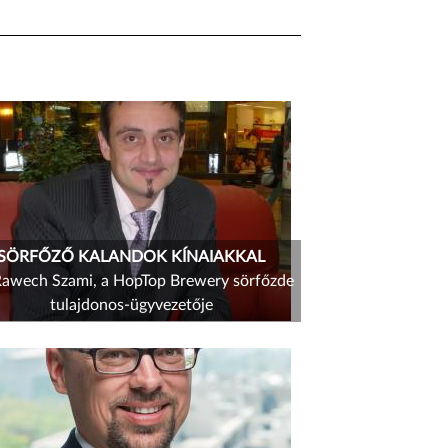
SÖRFŐZŐ KALANDOK KÍNAIAKKAL
Rawech Szami, a HopTop Brewery sörfőzde
tulajdonos-ügyvezetője