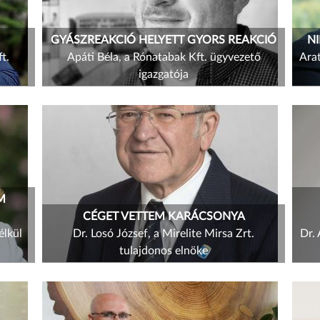
GYÁSZREAKCIÓ HELYETT GYORS REAKCIÓ
NI
t.
Apáti Béla, a Rónatabak Kft. ügyvezető
Ara
igazgatója
M
CÉGET VETTEM KARÁCSONYA
élkül
Dr. Losó József, a Mirelite Mirsa Zrt.
Dr.
tulajdonos elnöke