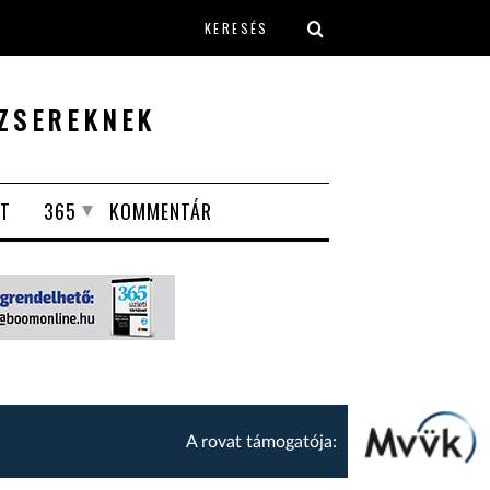
Keresés űrlap
ZSEREKNEK
T
365
KOMMENTÁR
A rovat támogatója: