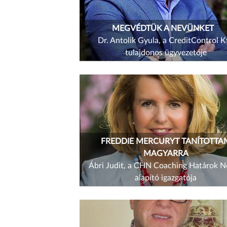
MEGVÉDTÜK A NEVÜNKET
Dr. Antolik Gyula, a CreditControl Kf
tulajdonos ügyvezetője
FREDDIE MERCURYT TANÍTOTTA
MAGYARRA
Ábri Judit, a CHN Coaching Határok N
alapító igazgatója