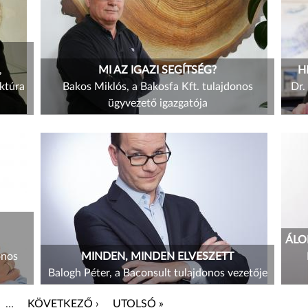
,
MI AZ IGAZI SEGÍTSÉG?
H
ktúra
Bakos Miklós, a Bakosfa Kft. tulajdonos
Dr.
ügyvezető igazgatója
ÁLO
onos
MINDEN, MINDEN ELVESZETT
Balogh Péter, a Baconsult tulajdonos vezetője
…
KÖVETKEZŐ ›
UTOLSÓ »