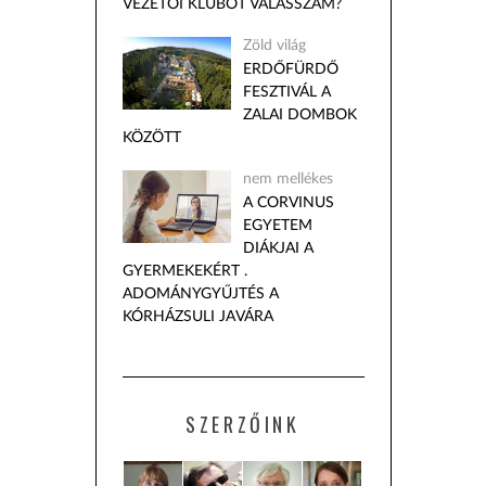
VEZETŐI KLUBOT VÁLASSZAM?
Zöld világ
ERDŐFÜRDŐ
FESZTIVÁL A
ZALAI DOMBOK
KÖZÖTT
nem mellékes
A CORVINUS
EGYETEM
DIÁKJAI A
GYERMEKEKÉRT .
ADOMÁNYGYŰJTÉS A
KÓRHÁZSULI JAVÁRA
SZERZŐINK