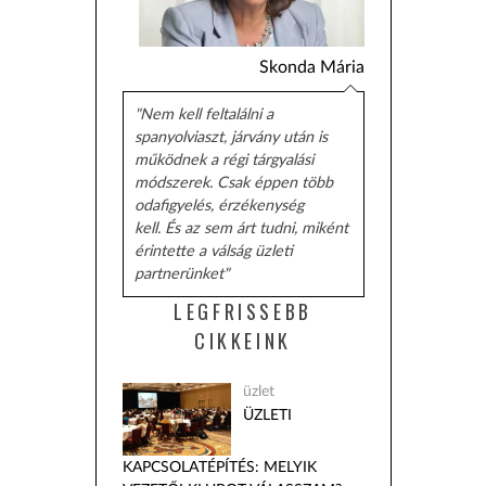
Skonda Mária
"Nem kell feltalálni a
spanyolviaszt, járvány után is
működnek a régi tárgyalási
módszerek. Csak éppen több
odafigyelés, érzékenység
kell. És az sem árt tudni, miként
érintette a válság üzleti
partnerünket"
LEGFRISSEBB
CIKKEINK
üzlet
ÜZLETI
KAPCSOLATÉPÍTÉS: MELYIK