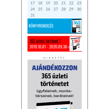
17
18
19
20
21
22
23
24
25
26
27
28
29
30
31
KÖNYVRENDELÉS
365 üzleti történet 1
2019.10.01 - 2020.09.30-ig