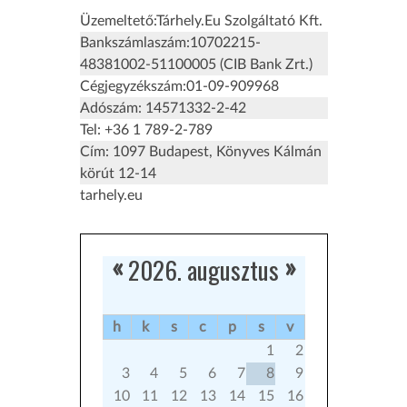
Üzemeltető:Tárhely.Eu Szolgáltató Kft.
Bankszámlaszám:10702215-
48381002-51100005 (CIB Bank Zrt.)
Cégjegyzékszám:01-09-909968
Adószám: 14571332-2-42
Tel: +36 1 789-2-789
Cím: 1097 Budapest, Könyves Kálmán
körút 12-14
tarhely.eu
2026. augusztus
«
»
h
k
s
c
p
s
v
1
2
3
4
5
6
7
8
9
10
11
12
13
14
15
16