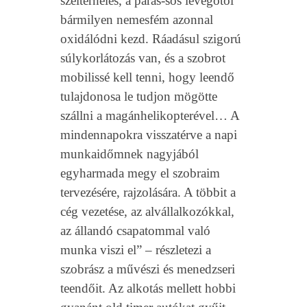
szélterhelés, a párás-sós levegőtől
bármilyen nemesfém azonnal
oxidálódni kezd. Ráadásul szigorú
súlykorlátozás van, és a szobrot
mobilissé kell tenni, hogy leendő
tulajdonosa le tudjon mögötte
szállni a magánhelikopterével…
A
mindennapokra visszatérve a napi
munkaidőmnek nagyjából
egyharmada megy el szobraim
tervezésére, rajzolására. A többit a
cég vezetése, az alvállalkozókkal,
az állandó csapatommal való
munka viszi el”
–
részletezi a
szobrász a művészi és menedzseri
teendőit. Az alkotás mellett hobbi