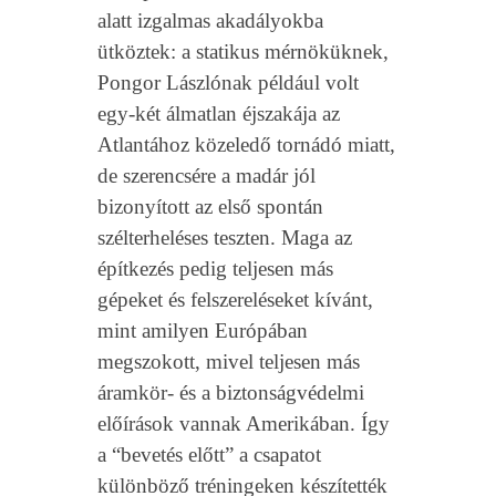
alatt izgalmas akadályokba
ütköztek: a statikus mérnöküknek,
Pongor Lászlónak például volt
egy-két álmatlan éjszakája az
Atlantához közeledő tornádó miatt,
de szerencsére a madár jól
bizonyított az első spontán
szélterheléses teszten. Maga az
építkezés pedig teljesen más
gépeket és felszereléseket kívánt,
mint amilyen Európában
megszokott, mivel teljesen más
áramkör- és a biztonságvédelmi
előírások vannak Amerikában. Így
a “bevetés előtt” a csapatot
különböző tréningeken készítették