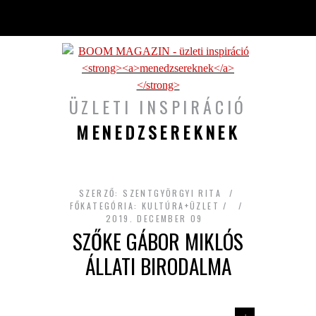
Ugrás a tartalomra
ÜZLETI INSPIRÁCIÓ
MENEDZSEREKNEK
SZERZŐ:
SZENTGYÖRGYI RITA
FŐKATEGÓRIA:
KULTÚRA+ÜZLET
2019. DECEMBER 09
SZŐKE GÁBOR MIKLÓS
ÁLLATI BIRODALMA