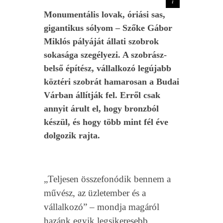
Monumentális lovak, óriási sas,
gigantikus sólyom – Szőke Gábor
Miklós pályáját állati szobrok
sokasága szegélyezi. A szobrász-
belső építész, vállalkozó legújabb
köztéri szobrát hamarosan a Budai
Várban állítják fel. Erről csak
annyit árult el, hogy bronzból
készül, és hogy több mint fél éve
dolgozik rajta.
„Teljesen összefonódik bennem a
művész, az üzletember és a
vállalkozó” – mondja magáról
hazánk egyik legsikeresebb,