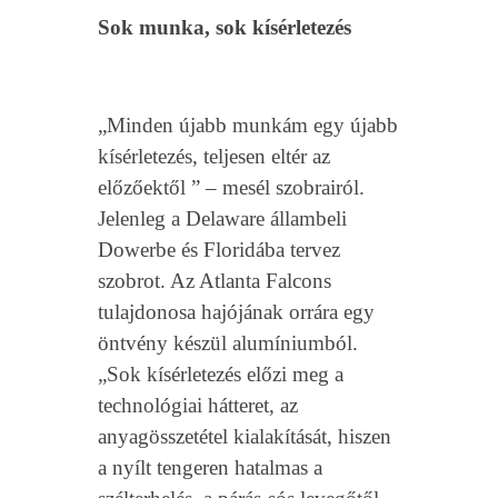
Sok munka, sok kísérletezés
„Minden újabb munkám egy újabb
kísérletezés, teljesen eltér az
előzőektől ” – m
esél szobrairól.
Jelenleg a Delaware állambeli
Dowerbe és Floridába tervez
szobrot. Az Atlanta Falcons
tulajdonosa hajójának orrára egy
öntvény készül alumíniumból.
„Sok kísérletezés előzi meg a
technológiai hátteret, az
anyagösszetétel kialakítását, hiszen
a nyílt tengeren hatalmas a