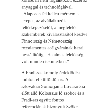
korábban nem foglalkozott ezzel az
anyaggal és technológiával.
„Alaposan fel kellett mérnem a
terepet, az alvállalkozók
feltérképezésétől, a megfelelő
szakemberek kiválasztásától kezdve
Finnország és Németország
rozsdamentes acélgyárainak hazai
beszállítóiig. Hatalmas felelősség
volt minden tekintetben.”
A Fradi-sas komoly érdeklődést
indított el külföldön is. A
szlovákiai Somorján a Lovasaréna
előtt álló Kolosszus ló szobor és a
Fradi-sas együtt fontos
referenciának bizonyult Szőke