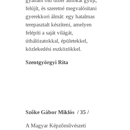
gyanánt old timer autókat gyűjt,
felújít, és szeretné megvalósítani
gyerekkori álmát: egy hatalmas
terepasztalt készíteni, amelyen
felépíti a saját világát,
úthálózatokkal, épületekkel,
közlekedési eszközökkel.
Szentgyörgyi Rita
Szőke Gábor Miklós / 35 /
A Magyar Képzőművészeti