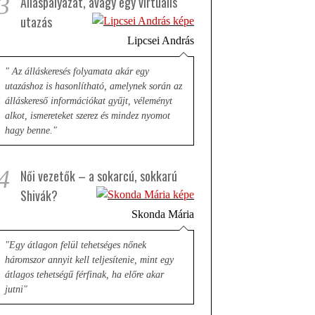
3
Álláspályázat, avagy egy virtuális
utazás
Lipcsei András
" Az álláskeresés folyamata akár egy
utazáshoz is hasonlítható, amelynek során az
álláskereső információkat gyűjt, véleményt
alkot, ismereteket szerez és mindez nyomot
hagy benne."
4
Női vezetők – a sokarcú, sokkarú
Shivák?
Skonda Mária
"Egy átlagon felül tehetséges nőnek
háromszor annyit kell teljesítenie, mint egy
átlagos tehetségű férfinak, ha előre akar
jutni"