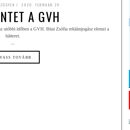
NZÜGYEK
2020. FEBRUÁR 29
ÜNTET A GVH
 az utóbbi időben a GVH. Bitai Zsófia reklámjogász elemzi a
hátteret.
...
VASS TOVÁBB