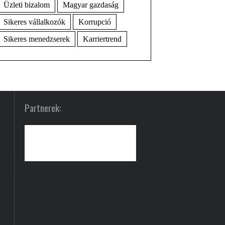
Üzleti bizalom
Magyar gazdaság
Sikeres vállalkozók
Korrupció
Sikeres menedzserek
Karriertrend
Partnerek: