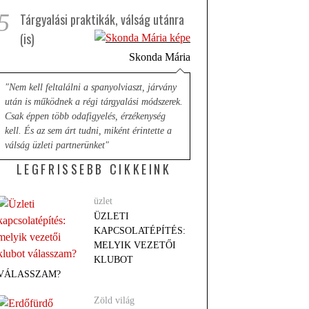
5
Tárgyalási praktikák, válság utánra
(is)
Skonda Mária
"Nem kell feltalálni a spanyolviaszt, járvány
után is működnek a régi tárgyalási módszerek.
Csak éppen több odafigyelés, érzékenység
kell. És az sem árt tudni, miként érintette a
válság üzleti partnerünket"
LEGFRISSEBB CIKKEINK
üzlet
ÜZLETI
KAPCSOLATÉPÍTÉS:
MELYIK VEZETŐI
KLUBOT
VÁLASSZAM?
Zöld világ