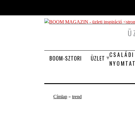
Ugrás a tartalomra
Ü
CSALÁDI
BOOM-SZTORI
ÜZLET
NYOMTA
Jelenlegi hely
Címlap
»
trend