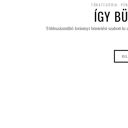
FŐKATEGÓRIA:
PÉ
ÍGY B
Többszázmillió forintnyi büntetést szabott ki
OL