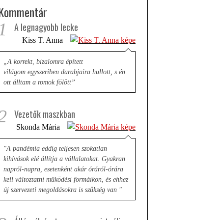
Kommentár
1
A legnagyobb lecke
Kiss T. Anna
„A korrekt, bizalomra épített
világom egyszeriben darabjaira hullott, s én
ott álltam a romok fölött”
2
Vezetők maszkban
Skonda Mária
"A pandémia eddig teljesen szokatlan
kihívások elé állítja a vállalatokat. Gyakran
napról-napra, esetenként akár óráról-órára
kell változtatni működési formáikon, és ehhez
új szervezeti megoldásokra is szükség van "