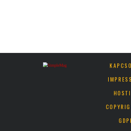
KAPCS
IMPRES
HOST
COPYRI
GDP