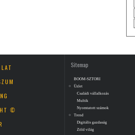
Sitemap
OLAT
BOOM-SZTORI
SZUM
Üzlet
Családi vállalkozás
ING
Multik
Nyomtatott számok
GHT ©
Trend
R
Digitális gazdaság
Zöld világ