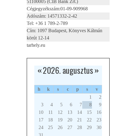
51100005 (CIB Bank Zrt.)
Cégjegyzékszám:01-09-909968
Adószám: 14571332-2-42
Tel: +36 1 789-2-789
Cím: 1097 Budapest, Könyves Kálmán
körút 12-14
tarhely.eu
2026. augusztus
«
»
h
k
s
c
p
s
v
1
2
3
4
5
6
7
8
9
10
11
12
13
14
15
16
17
18
19
20
21
22
23
24
25
26
27
28
29
30
31