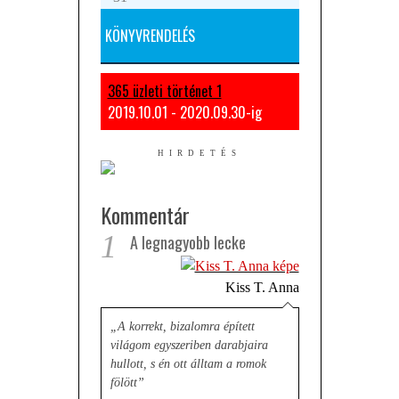
KÖNYVRENDELÉS
365 üzleti történet 1
2019.10.01 - 2020.09.30-ig
Kommentár
1
A legnagyobb lecke
Kiss T. Anna
„A korrekt, bizalomra épített
világom egyszeriben darabjaira
hullott, s én ott álltam a romok
fölött”