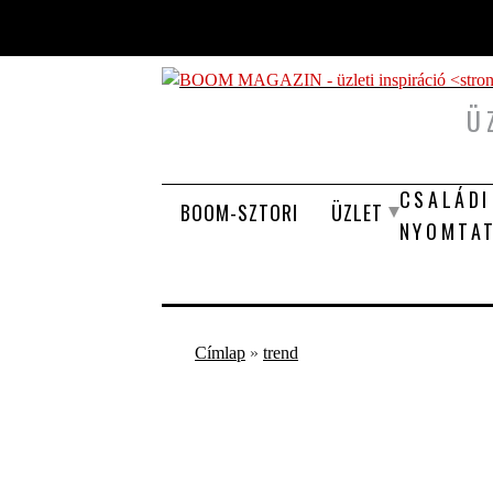
Ugrás a tartalomra
Ü
CSALÁDI
BOOM-SZTORI
ÜZLET
NYOMTA
Jelenlegi hely
Címlap
»
trend