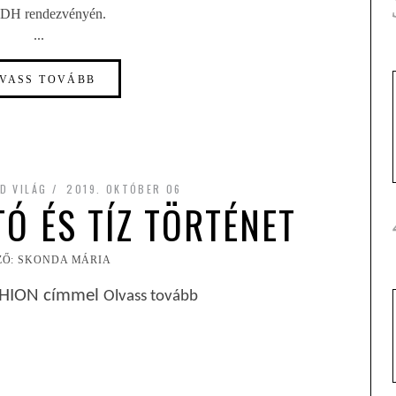
DH rendezvényén.
...
VASS TOVÁBB
D VILÁG
2019. OKTÓBER 06
OTÓ ÉS TÍZ TÖRTÉNET
ZŐ: SKONDA MÁRIA
SHION címmel
Olvass tovább