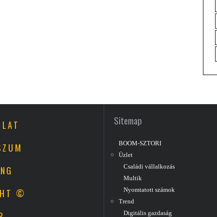
Sitemap
OLAT
BOOM-SZTORI
SZUM
Üzlet
Családi vállalkozás
ING
Multik
Nyomtatott számok
GHT ©
Trend
R
Digitális gazdaság