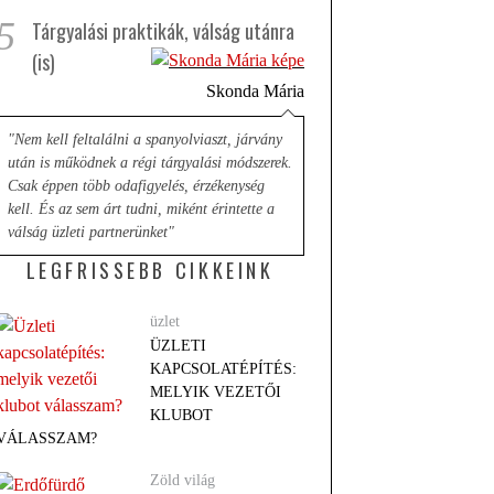
5
Tárgyalási praktikák, válság utánra
(is)
Skonda Mária
"Nem kell feltalálni a spanyolviaszt, járvány
után is működnek a régi tárgyalási módszerek.
Csak éppen több odafigyelés, érzékenység
kell. És az sem árt tudni, miként érintette a
válság üzleti partnerünket"
LEGFRISSEBB CIKKEINK
üzlet
ÜZLETI
KAPCSOLATÉPÍTÉS:
MELYIK VEZETŐI
KLUBOT
VÁLASSZAM?
Zöld világ