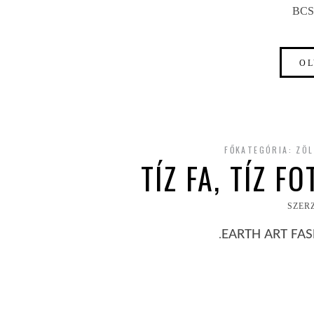
BCS
OL
FŐKATEGÓRIA:
ZÖL
TÍZ FA, TÍZ F
SZER
EARTH ART FA
.