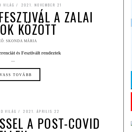
D VILÁG
2021. NOVEMBER 21
ESZTIVÁL A ZALAI
OK KÖZÖTT
ZŐ: SKONDA MÁRIA
enciát és Fesztivált rendeztek
...
VASS TOVÁBB
LD VILÁG
2021. ÁPRILIS 22
SSEL A POST-COVID