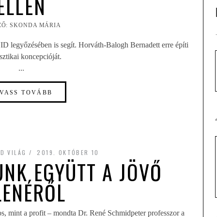
ELLEN
ZŐ: SKONDA MÁRIA
ID legyőzésében is segít. Horváth-Balogh Bernadett erre építi
isztikai koncepcióját.
...
VASS TOVÁBB
D VILÁG
2019. OKTÓBER 10
NK EGYÜTT A JÖVŐ
LENÉRŐL
, mint a profit
– mondta Dr. René Schmidpeter professzor a