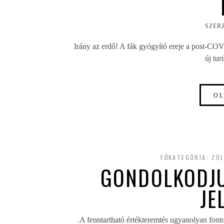
SZER
Irány az erdő! A fák gyógyító ereje a post-COV
új tur
OL
FŐKATEGÓRIA:
ZÖL
GONDOLKODJU
JE
.
A fenntartható értékteremtés ugyanolyan fontos