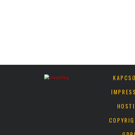
KAPCS
IMPRES
HOST
COPYRI
GDP