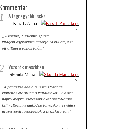
Kommentár
1
A legnagyobb lecke
Kiss T. Anna
„A korrekt, bizalomra épített
világom egyszeriben darabjaira hullott, s én
ott álltam a romok fölött”
2
Vezetők maszkban
Skonda Mária
"A pandémia eddig teljesen szokatlan
kihívások elé állítja a vállalatokat. Gyakran
napról-napra, esetenként akár óráról-órára
kell változtatni működési formáikon, és ehhez
új szervezeti megoldásokra is szükség van "