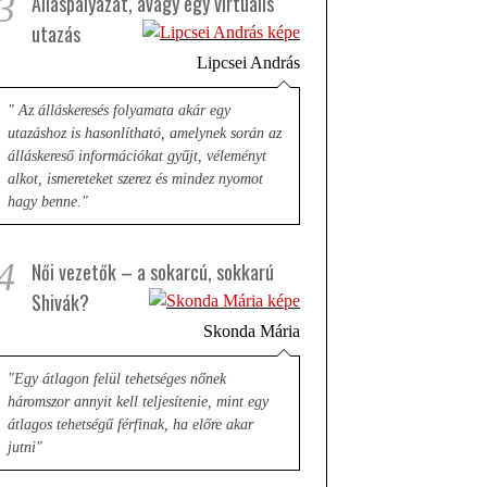
3
Álláspályázat, avagy egy virtuális
utazás
Lipcsei András
" Az álláskeresés folyamata akár egy
utazáshoz is hasonlítható, amelynek során az
álláskereső információkat gyűjt, véleményt
alkot, ismereteket szerez és mindez nyomot
hagy benne."
4
Női vezetők – a sokarcú, sokkarú
Shivák?
Skonda Mária
"Egy átlagon felül tehetséges nőnek
háromszor annyit kell teljesítenie, mint egy
átlagos tehetségű férfinak, ha előre akar
jutni"