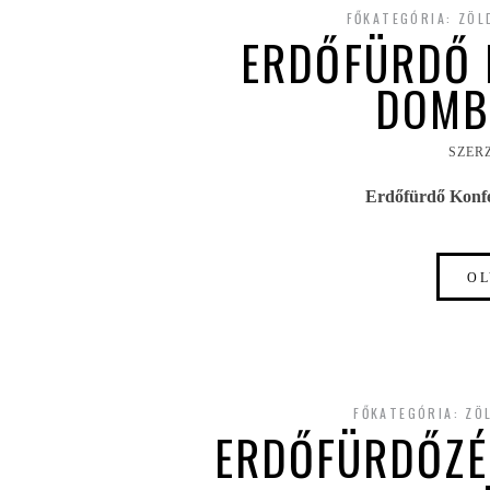
FŐKATEGÓRIA:
ZÖL
ERDŐFÜRDŐ F
DOMB
SZER
Erdőfürdő Konfer
OL
FŐKATEGÓRIA:
ZÖ
ERDŐFÜRDŐZÉ