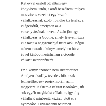
Két évvel ezelőtt ott álltam egy
könyvbemutatón, s arról beszéltem: milyen
messzire is vezethet egy kezdő
vállalkozásnak szóló, rövidke kis telefax a
világelsőtől, amelyben az a
versenytársának nevezi. Aztán jön egy
vállalkozás, a Google, amely létével húzza
ki a talajt a nagyreményű üzlet alól. Végül
nekem maradt a könyv, amelyben húsz
évvel később megírhattam a Google
vállalat sikertörténetét.
Ez a könyv azonban nem sikertörténet.
Amilyen akadály, tévedés, hiba csak
felmerülhet egy projekt során, az itt
megjelent. Késtem a kézirat leadásával, túl
sok egyéb megbízást vállaltam, így alig
vállalható minőségű kézirat jutott el a
nyomdába. Olvasatlanul betördelt