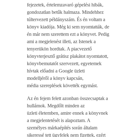
fejezetek, értelemzavaró gépelési hibák,
gondozatlan betűk halmaza. Mindehhez
túltervezett példányszám. És én voltam a
könyv kiadója. Még ki sem nyomtatták, de
én már nem szerettem ezt a könyvet. Pedig
ami a megjelenést illeti, az Istenek a
tenyerükön hordtak. A piacvezető
könyvterjesztő grátisz plakátot nyomtatott,
könyvbemutatót szervezett, egyetemek
hívtak előadni a Google üzleti
modelljéről a könyv kapcsán,
média szereplések követték egymást.
Az én fejem felett azonban összecsaptak a
hullámok. Megdőlt minden az
üzleti életemben, amire ennek a könyvnek
a megjelentetését is alapoztam. A
személyes márkaépítés során általam
sikeressé tett ügyfelek nem fizettek, ezért