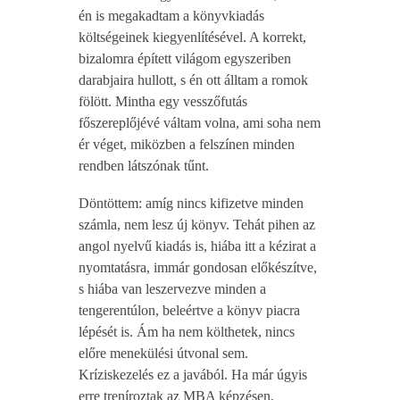
én is megakadtam a könyvkiadás
költségeinek kiegyenlítésével. A korrekt,
bizalomra épített világom egyszeriben
darabjaira hullott, s én ott álltam a romok
fölött. Mintha egy vesszőfutás
főszereplőjévé váltam volna, ami soha nem
ér véget, miközben a felszínen minden
rendben látszónak tűnt.
Döntöttem: amíg nincs kifizetve minden
számla, nem lesz új könyv. Tehát pihen az
angol nyelvű kiadás is, hiába itt a kézirat a
nyomtatásra, immár gondosan előkészítve,
s hiába van leszervezve minden a
tengerentúlon, beleértve a könyv piacra
lépését is. Ám ha nem költhetek, nincs
előre menekülési útvonal sem.
Kríziskezelés ez a javából. Ha már úgyis
erre treníroztak az MBA képzésen,