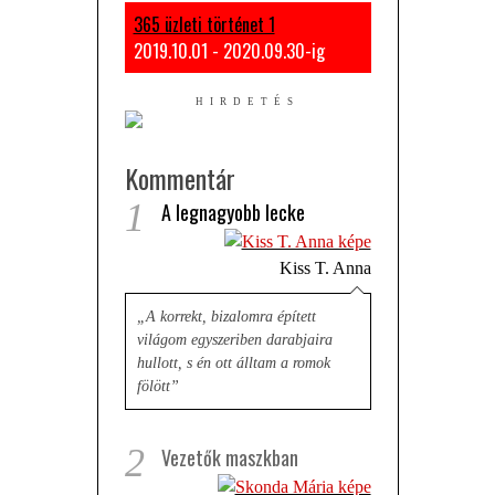
365 üzleti történet 1
2019.10.01 - 2020.09.30-ig
Kommentár
1
A legnagyobb lecke
Kiss T. Anna
„A korrekt, bizalomra épített
világom egyszeriben darabjaira
hullott, s én ott álltam a romok
fölött”
2
Vezetők maszkban