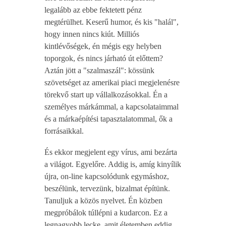
legalább az ebbe fektetett pénz
megtérülhet. Keserű humor, és kis "halál",
hogy innen nincs kiút. Milliós
kintlévőségek, én mégis egy helyben
toporgok, és nincs járható út előttem?
Aztán jött a "szalmaszál": kössünk
szövetséget az amerikai piaci megjelenésre
törekvő start up vállalkozásokkal. Én a
személyes márkámmal, a kapcsolataimmal
és a márkaépítési tapasztalatommal, ők a
forrásaikkal.
És ekkor megjelent egy vírus, ami bezárta
a világot. Egyelőre. Addig is, amíg kinyílik
újra, on-line kapcsolódunk egymáshoz,
beszélünk, tervezünk, bizalmat építünk.
Tanuljuk a közös nyelvet. Én közben
megpróbálok túllépni a kudarcon. Ez a
legnagyobb lecke, amit életemben eddig