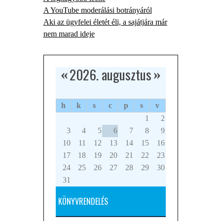
A YouTube moderálási botrányáról
Aki az ügyfelei életét éli, a sajátjára már
nem marad ideje
2026. augusztus
«
»
h
k
s
c
p
s
v
1
2
3
4
5
6
7
8
9
10
11
12
13
14
15
16
17
18
19
20
21
22
23
24
25
26
27
28
29
30
31
KÖNYVRENDELÉS