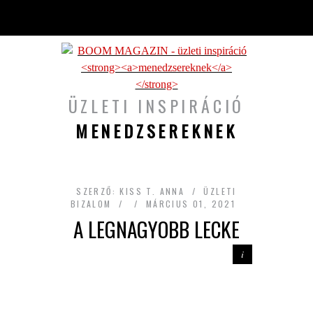
Ugrás a tartalomra
ÜZLETI INSPIRÁCIÓ
MENEDZSEREKNEK
SZERZŐ:
KISS T. ANNA
ÜZLETI
BIZALOM
MÁRCIUS 01, 2021
A LEGNAGYOBB LECKE