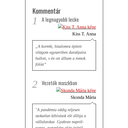
Kommentár
1
A legnagyobb lecke
Kiss T. Anna
„A korrekt, bizalomra épített
világom egyszeriben darabjaira
hullott, s én ott álltam a romok
fölött”
2
Vezetők maszkban
Skonda Mária
"A pandémia eddig teljesen
szokatlan kihívások elé állítja a
vállalatokat. Gyakran napról-
napra, esetenként akár óráról-