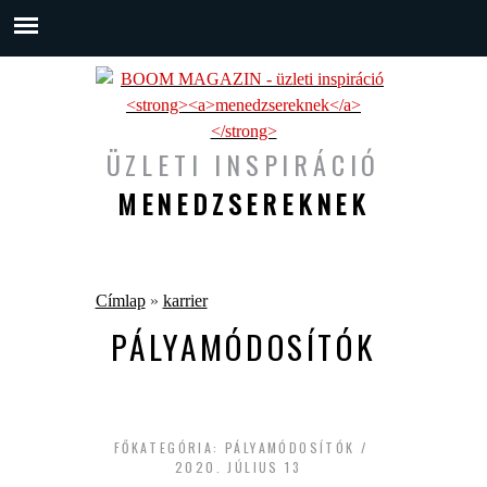
ÜZLETI INSPIRÁCIÓ
MENEDZSEREKNEK
Jelenlegi hely
Címlap
»
karrier
PÁLYAMÓDOSÍTÓK
FŐKATEGÓRIA:
PÁLYAMÓDOSÍTÓK
2020. JÚLIUS 13