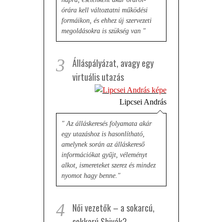
órára kell változtatni működési
formáikon, és ehhez új szervezeti
megoldásokra is szükség van "
3
Álláspályázat, avagy egy
virtuális utazás
Lipcsei András
" Az álláskeresés folyamata akár
egy utazáshoz is hasonlítható,
amelynek során az álláskereső
információkat gyűjt, véleményt
alkot, ismereteket szerez és mindez
nyomot hagy benne."
4
Női vezetők – a sokarcú,
sokkarú Shivák?