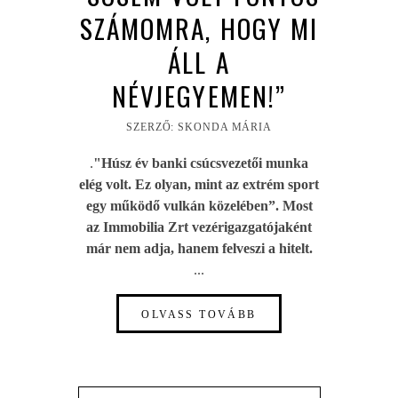
SZÁMOMRA, HOGY MI
ÁLL A
NÉVJEGYEMEN!”
SZERZŐ: SKONDA MÁRIA
.
"Húsz év banki csúcsvezetői munka
elég volt. Ez olyan, mint az extrém sport
egy működő vulkán közelében”. Most
az Immobilia Zrt vezérigazgatójaként
már nem adja, hanem felveszi a hitelt.
...
OLVASS TOVÁBB