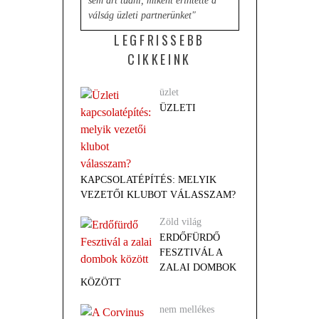
sem árt tudni, miként érintette a
válság üzleti partnerünket"
LEGFRISSEBB
CIKKEINK
üzlet
ÜZLETI
KAPCSOLATÉPÍTÉS: MELYIK
VEZETŐI KLUBOT VÁLASSZAM?
Zöld világ
ERDŐFÜRDŐ
FESZTIVÁL A
ZALAI DOMBOK
KÖZÖTT
nem mellékes