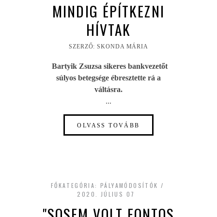
MINDIG ÉPÍTKEZNI
HÍVTAK
SZERZŐ: SKONDA MÁRIA
Bartyik Zsuzsa sikeres bankvezetőt
súlyos betegsége ébresztette rá a
váltásra.
...
OLVASS TOVÁBB
FŐKATEGÓRIA:
PÁLYAMÓDOSÍTÓK
2020. JÚLIUS 07
"SOSEM VOLT FONTOS