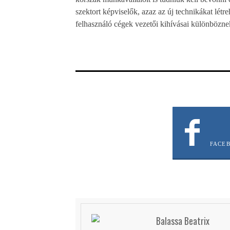
szektort képviselők, azaz az új technikákat létre
felhasználó cégek vezetői kihívásai különbözne
FACE
Balassa Beatrix