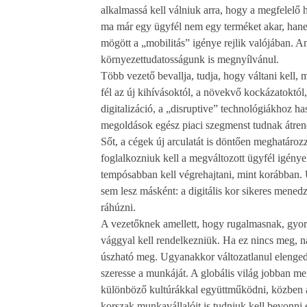
alkalmassá kell válniuk arra, hogy a megfelelő 
ma már egy ügyfél nem egy terméket akar, hane
mögött a „mobilitás” igénye rejlik valójában.
környezettudatosságunk is megnyílvánul.
Több vezető bevallja, tudja, hogy váltani kell,
fél az új kihívásoktól, a növekvő kockázatoktól
digitalizáció, a „disruptive” technológiákhoz ha
megoldások egész piaci szegmenst tudnak átrend
Sőt, a cégek új arculatát is döntően meghatározz
foglalkozniuk kell a megváltozott ügyfél igények
tempósabban kell végrehajtani, mint korábban.
sem lesz másként: a digitális kor sikeres mened
ráhúzni.
A vezetőknek amellett, hogy rugalmasnak, gyors
vággyal kell rendelkezniük. Ha ez nincs meg, n
úszható meg. Ugyanakkor változatlanul elengedh
szeresse a munkáját. A globális világ jobban m
különböző kultúrákkal együttműködni, közben a l
korszak munkavállalóit is tudniuk kell bevonni