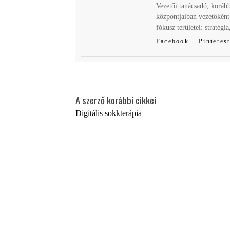
Vezetői tanácsadó, koráb
központjaiban vezetőként
fókusz területei: stratégi
Facebook
Pinteres
A szerző korábbi cikkei
Digitális sokkterápia