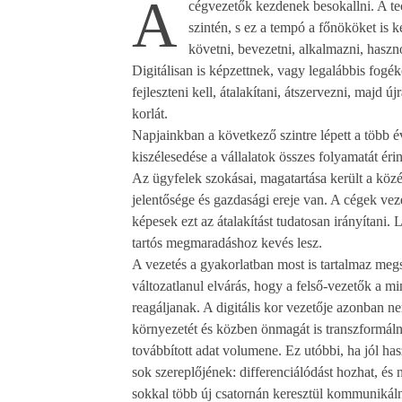
A
cégvezetők kezdenek besokallni. A tech
szintén, s ez a tempó a főnököket is 
követni, bevezetni, alkalmazni, haszn
Digitálisan is képzettnek, vagy legalábbis fogé
fejleszteni kell, átalakítani, átszervezni, majd új
korlát.
Napjainkban a következő szintre lépett a több éve
kiszélesedése a vállalatok összes folyamatát ér
Az ügyfelek szokásai, magatartása került a köz
jelentősége és gazdasági ereje van. A cégek veze
képesek ezt az átalakítást tudatosan irányítani. 
tartós megmaradáshoz kevés lesz.
A vezetés a gyakorlatban most is tartalmaz megszo
változatlanul elvárás, hogy a felső-vezetők a 
reagáljanak. A digitális kor vezetője azonban ne
környezetét és közben önmagát is transzformálni
továbbított adat volumene. Ez utóbbi, ha jól has
sok szereplőjének: differenciálódást hozhat, és
sokkal több új csatornán keresztül kommunikál