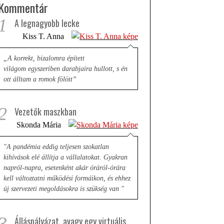
Kommentár
1
A legnagyobb lecke
Kiss T. Anna
„A korrekt, bizalomra épített
világom egyszeriben darabjaira hullott, s én
ott álltam a romok fölött”
2
Vezetők maszkban
Skonda Mária
"A pandémia eddig teljesen szokatlan
kihívások elé állítja a vállalatokat. Gyakran
napról-napra, esetenként akár óráról-órára
kell változtatni működési formáikon, és ehhez
új szervezeti megoldásokra is szükség van "
3
Álláspályázat, avagy egy virtuális