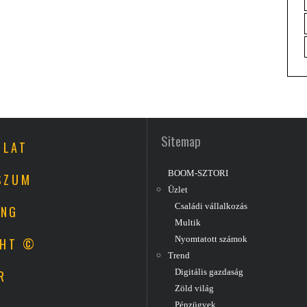
Sitemap
OLAT
BOOM-SZTORI
SZUM
Üzlet
Családi vállalkozás
ING
Multik
Nyomtatott számok
GHT ©
Trend
R
Digitális gazdaság
Zöld világ
Pénzügyek