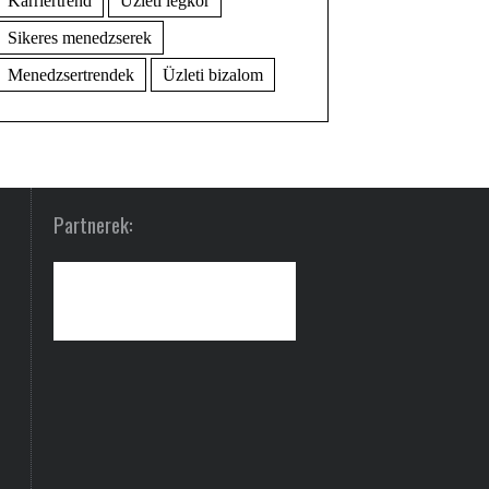
Karriertrend
Üzleti légkör
Sikeres menedzserek
Menedzsertrendek
Üzleti bizalom
Partnerek: