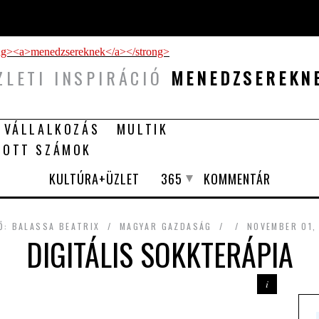
ZLETI INSPIRÁCIÓ
MENEDZSEREKN
 VÁLLALKOZÁS
MULTIK
TOTT SZÁMOK
KULTÚRA+ÜZLET
365
KOMMENTÁR
Ő:
BALASSA BEATRIX
MAGYAR GAZDASÁG
NOVEMBER 01,
DIGITÁLIS SOKKTERÁPIA