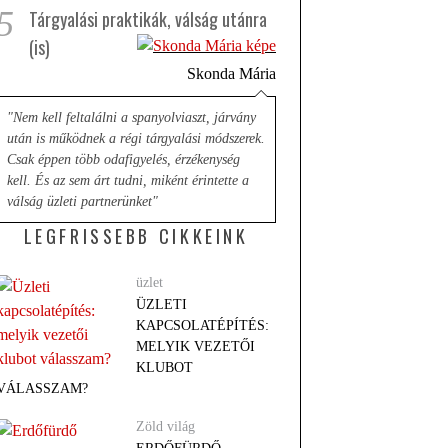
5
Tárgyalási praktikák, válság utánra
(is)
Skonda Mária
"Nem kell feltalálni a spanyolviaszt, járvány
után is működnek a régi tárgyalási módszerek.
Csak éppen több odafigyelés, érzékenység
kell. És az sem árt tudni, miként érintette a
válság üzleti partnerünket"
LEGFRISSEBB CIKKEINK
üzlet
ÜZLETI
KAPCSOLATÉPÍTÉS:
MELYIK VEZETŐI
KLUBOT
VÁLASSZAM?
Zöld világ