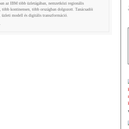
ban az IBM több üzletágában, nemzetközi regionális
, több kontinensen, több országban dolgozott. Tanácsadói
a, üzleti modell és digitális transzformáció.
t