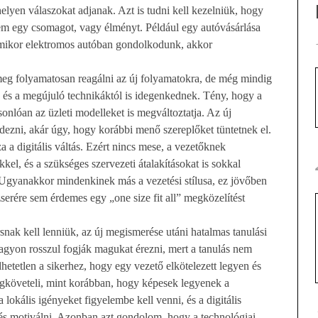
helyen válaszokat adjanak. Azt is tudni kell kezelniük, hogy
m egy csomagot, vagy élményt. Például egy autóvásárlása
 Amikor elektromos autóban gondolkodunk, akkor
 meg folyamatosan reagálni az új folyamatokra, de még mindig
, és a megújuló technikáktól is idegenkednek. Tény, hogy a
sonlóan az üzleti modelleket is megváltoztatja. Az új
ezni, akár úgy, hogy korábbi menő szereplőket tüntetnek el.
a a digitális váltás. Ezért nincs mese, a vezetőknek
kel, és a szükséges szervezeti átalakításokat is sokkal
 Ugyanakkor mindenkinek más a vezetési stílusa, ez jövőben
zserére sem érdemes egy „one size fit all” megközelítést
nak kell lenniük, az új megismerése utáni hatalmas tanulási
agyon rosszul fogják magukat érezni, mert a tanulás nem
etetlen a sikerhez, hogy egy vezető elkötelezett legyen és
egköveteli, mint korábban, hogy képesek legyenek a
okális igényeket figyelembe kell venni, és a digitális
 és motiválni. Azonban azt gondolom, hogy a technológiai