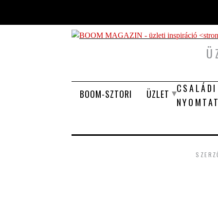
Ugrás a tartalomra
Ü
CSALÁDI
BOOM-SZTORI
ÜZLET
NYOMTA
SZERZ