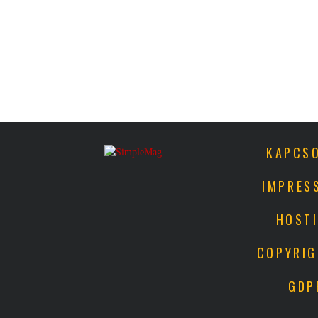
KAPCS
IMPRES
HOST
COPYRI
GDP