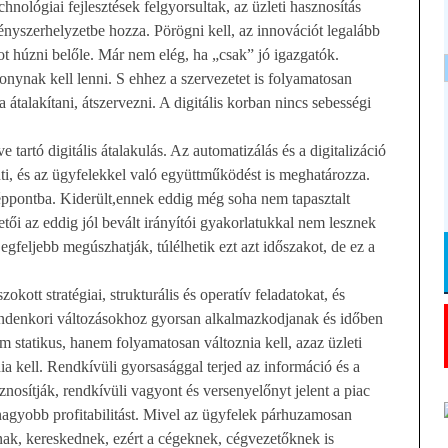
nológiai fejlesztések felgyorsultak, az üzleti hasznosítás
kényszerhelyzetbe hozza. Pörögni kell, az innovációt legalább
ot húzni belőle. Már nem elég, ha „csak” jó igazgatók.
konynak kell lenni. S ehhez a szervezetet is folyamatosan
ra átalakítani, átszervezni. A digitális korban nincs sebességi
 tartó digitális átalakulás. Az automatizálás és a digitalizáció
inti, és az ügyfelekkel való együttműködést is meghatározza.
éppontba. Kiderült,ennek eddig még soha nem tapasztalt
tői az eddig jól bevált irányítói gyakorlatukkal nem lesznek
Legfeljebb megúszhatják, túlélhetik ezt azt időszakot, de ez a
kott stratégiai, strukturális és operatív feladatokat, és
mindenkori változásokhoz gyorsan alkalmazkodjanak és időben
m statikus, hanem folyamatosan változnia kell, azaz üzleti
a kell. Rendkívüli gyorsasággal terjed az információ és a
znosítják, rendkívüli vagyont és versenyelőnyt jelent a piac
 nagyobb profitabilitást. Mivel az ügyfelek párhuzamosan
nak, kereskednek, ezért a cégeknek, cégvezetőknek is