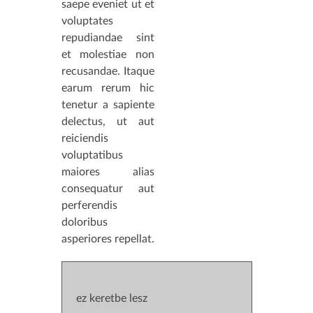
saepe eveniet ut et
voluptates
repudiandae sint
et molestiae non
recusandae. Itaque
earum rerum hic
tenetur a sapiente
delectus, ut aut
reiciendis
voluptatibus
maiores alias
consequatur aut
perferendis
doloribus
asperiores repellat.
ez keretbe lesz