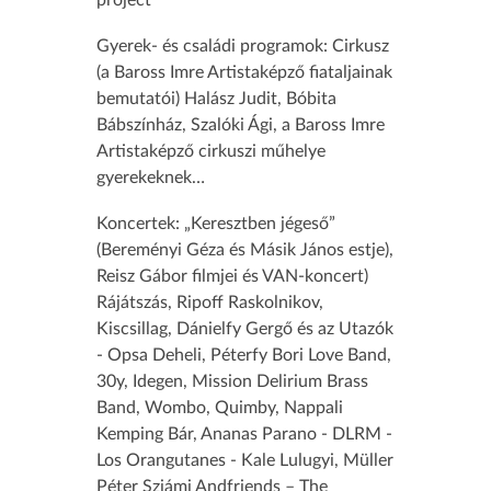
project
Gyerek- és családi programok: Cirkusz
(a Baross Imre Artistaképző fiataljainak
bemutatói) Halász Judit, Bóbita
Bábszínház, Szalóki Ági, a Baross Imre
Artistaképző cirkuszi műhelye
gyerekeknek…
Koncertek: „Keresztben jégeső”
(Bereményi Géza és Másik János estje),
Reisz Gábor filmjei és VAN-koncert)
Rájátszás, Ripoff Raskolnikov,
Kiscsillag, Dánielfy Gergő és az Utazók
- Opsa Deheli, Péterfy Bori Love Band,
30y, Idegen, Mission Delirium Brass
Band, Wombo, Quimby, Nappali
Kemping Bár, Ananas Parano - DLRM -
Los Orangutanes - Kale Lulugyi, Müller
Péter Sziámi Andfriends – The