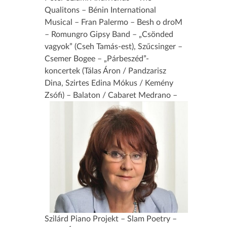
Qualitons – Bénin International
Musical – Fran Palermo – Besh o droM
– Romungro Gipsy Band – „Csönded
vagyok” (Cseh Tamás-est), Szűcsinger –
Csemer Bogee – „Párbeszéd”-
koncertek (Tálas Áron / Pandzarisz
Dina, Szirtes Edina Mókus / Kemény
Zsófi) – Bal
aton / Cabaret Medrano –
Szilárd Piano Projekt – Slam Poetry –