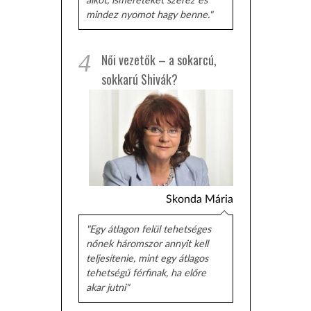
alkot, ismereteket szerez és
mindez nyomot hagy benne."
4
Női vezetők – a sokarcú,
sokkarú Shivák?
Skonda Mária
"Egy átlagon felül tehetséges
nőnek háromszor annyit kell
teljesítenie, mint egy átlagos
tehetségű férfinak, ha előre
akar jutni"