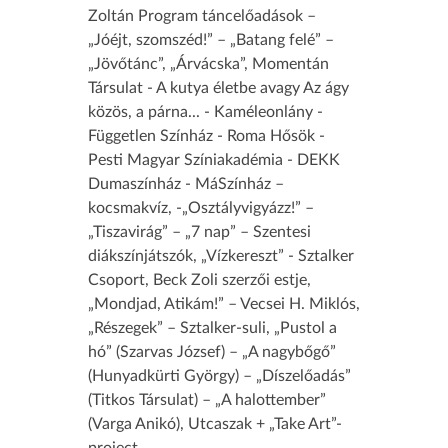
Zoltán Program táncelőadások –
„Jóéjt, szomszéd!” – „Batang felé” –
„Jövőtánc”, „Árvácska”, Momentán
Társulat - A kutya életbe avagy Az ágy
közös, a párna... - Kaméleonlány -
Független Színház - Roma Hősök -
Pesti Magyar Színiakadémia - DEKK
Dumaszínház - MáSzínház –
kocsmakvíz, -„Osztályvigyázz!” –
„Tiszavirág” – „7 nap” – Szentesi
diákszínjátszók, „Vízkereszt” - Sztalker
Csoport, Beck Zoli szerzői estje,
„Mondjad, Atikám!” – Vecsei H. Miklós,
„Részegek” – Sztalker-suli, „Pustol a
hó” (Szarvas József) – „A nagybőgő”
(Hunyadkürti György) – „Díszelőadás”
(Titkos Társulat) – „A halottember”
(Varga Anikó), Utcaszak + „Take Art”-