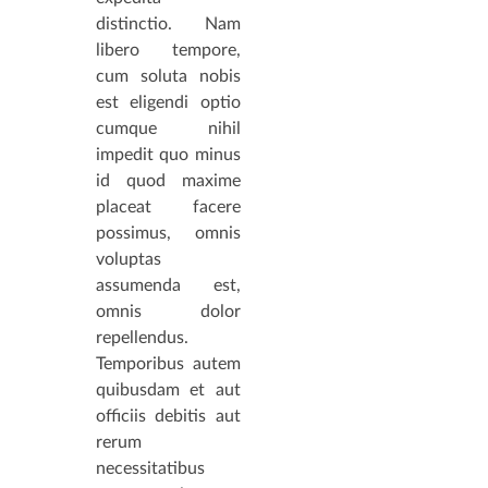
distinctio. Nam
libero tempore,
cum soluta nobis
est eligendi optio
cumque nihil
impedit quo minus
id quod maxime
placeat facere
possimus, omnis
voluptas
assumenda est,
omnis dolor
repellendus.
Temporibus autem
quibusdam et aut
officiis debitis aut
rerum
necessitatibus