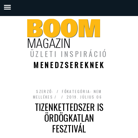
ÜZLETI INSPIRÁCIÓ
MENEDZSEREKNEK
SZERZŐ:
FŐKATEGÓRIA:
NEM
MELLÉKES
2019. JÚLIUS 06
TIZENKETTEDSZER IS
ÖRDÖGKATLAN
FESZTIVÁL