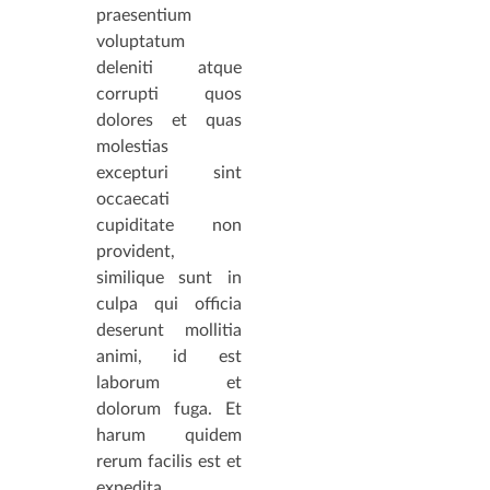
praesentium
voluptatum
deleniti atque
corrupti quos
dolores et quas
molestias
excepturi sint
occaecati
cupiditate non
provident,
similique sunt in
culpa qui officia
deserunt mollitia
animi, id est
laborum et
dolorum fuga. Et
harum quidem
rerum facilis est et
expedita