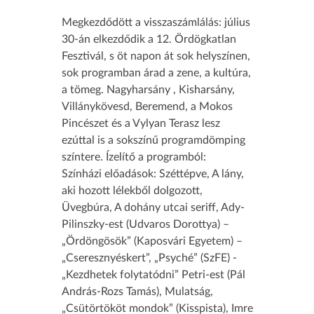
Megkezdődött a visszaszámlálás: július
30-án elkezdődik a 12. Ördögkatlan
Fesztivál, s öt napon át sok helyszínen,
sok programban árad a zene, a kultúra,
a tömeg. Nagyharsány , Kisharsány,
Villánykövesd, Beremend, a Mokos
Pincészet és a Vylyan Terasz lesz
ezúttal is a sokszínű programdömping
színtere. Ízelítő a programból:
Színházi előadások: Széttépve, A lány,
aki hozott lélekből dolgozott,
Üvegbúra, A dohány utcai seriff, Ady-
Pilinszky-est (Udvaros Dorottya) –
„Ördöngösök” (Kaposvári Egyetem) –
„Cseresznyéskert”, „Psyché” (SzFE) -
„Kezdhetek folytatódni” Petri-est (Pál
András-Rozs Tamás), Mulatság,
„Csütörtököt mondok” (Kisspista), Imre