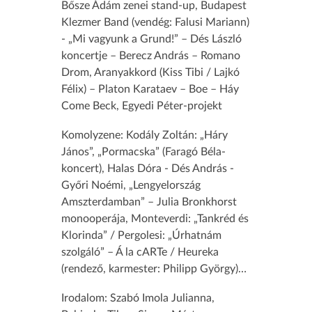
Bősze Ádám zenei stand-up, Budapest
Klezmer Band (vendég: Falusi Mariann)
- „Mi vagyunk a Grund!” – Dés László
koncertje – Berecz András – Romano
Drom, Aranyakkord (Kiss Tibi / Lajkó
Félix) – Platon Karataev – Boe – Háy
Come Beck, Egyedi Péter-projekt
Komolyzene: Kodály Zoltán: „Háry
János”, „Pormacska” (Faragó Béla-
koncert), Halas Dóra - Dés András -
Győri Noémi, „Lengyelország
Amszterdamban” – Julia Bronkhorst
monooperája, Monteverdi: „Tankréd és
Klorinda” / Pergolesi: „Úrhatnám
szolgáló” – Á la cARTe / Heureka
(rendező, karmester: Philipp György)…
Irodalom: Szabó Imola Julianna,