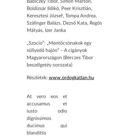
Babiczky Tibor, Simon Márton,
Boldizsár Ildikó, Peer Krisztián,
Keresztesi József, Tompa Andrea,
Szálinger Balázs, Dezső Kata, Regős
Mátyás, Izer Janka
„Szocio”: „Mentőcsónakok egy
süllyedő hajón” – A cigányok
Magyarországon (Bérczes Tibor
beszélgetés-sorozata)
Részletek:
www.ordogkatlan.hu
At vero eos et
accusamus et
iusto odio
dignissimos
ducimus qui
blanditiis