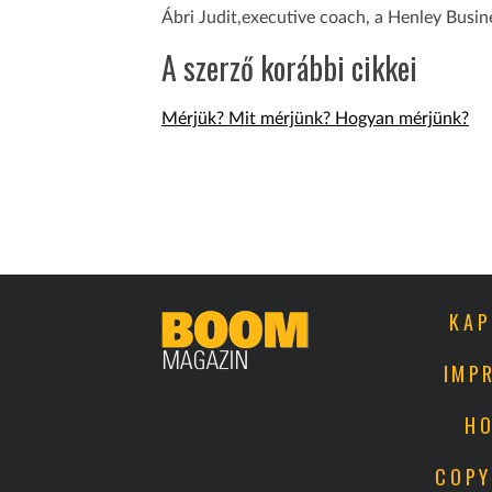
Ábri Judit,executive coach, a Henley Busi
A szerző korábbi cikkei
Mérjük? Mit mérjünk? Hogyan mérjünk?
KAP
IMP
HO
COPY