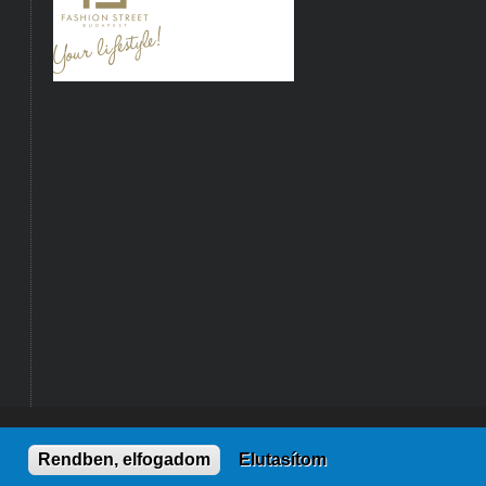
VISSZA A TETEJÉRE
Rendben, elfogadom
Elutasítom