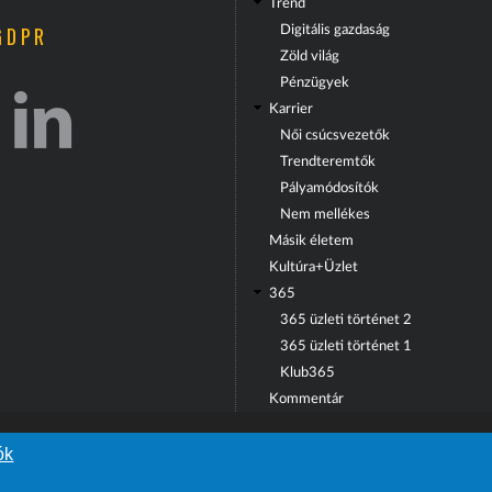
Trend
GDPR
Digitális gazdaság
Zöld világ
Pénzügyek
Karrier
Női csúcsvezetők
Trendteremtők
Pályamódosítók
Nem mellékes
Másik életem
Kultúra+Üzlet
365
365 üzleti történet 2
365 üzleti történet 1
Klub365
Kommentár
ók