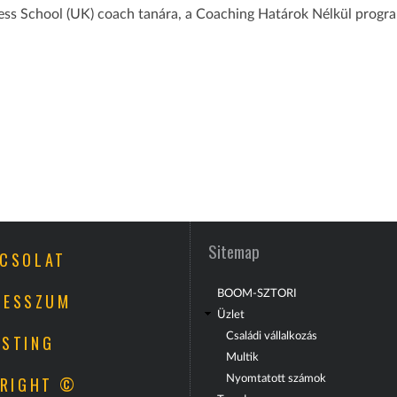
ness School (UK) coach tanára, a Coaching Határok Nélkül progra
Sitemap
CSOLAT
BOOM-SZTORI
RESSZUM
Üzlet
Családi vállalkozás
STING
Multik
RIGHT ©
Nyomtatott számok