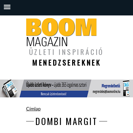
ÜZLETI INSPIRÁCIÓ
MENEDZSEREKNEK
Jelenlegi hely
Címlap
DOMBI MARGIT