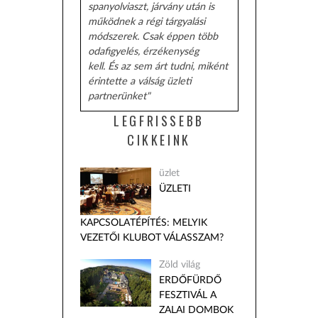
spanyolviaszt, járvány után is
működnek a régi tárgyalási
módszerek. Csak éppen több
odafigyelés, érzékenység
kell. És az sem árt tudni, miként
érintette a válság üzleti
partnerünket"
LEGFRISSEBB
CIKKEINK
üzlet
ÜZLETI
KAPCSOLATÉPÍTÉS: MELYIK
VEZETŐI KLUBOT VÁLASSZAM?
Zöld világ
ERDŐFÜRDŐ
FESZTIVÁL A
ZALAI DOMBOK