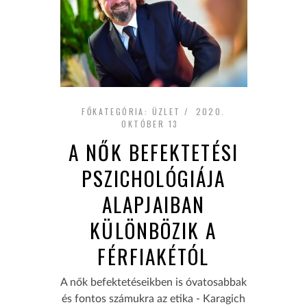
FŐKATEGÓRIA:
ÜZLET
2020.
OKTÓBER 13
A NŐK BEFEKTETÉSI
PSZICHOLÓGIÁJA
ALAPJAIBAN
KÜLÖNBÖZIK A
FÉRFIAKÉTÓL
A nők befektetéseikben is óvatosabbak
és fontos számukra az etika - Karagich