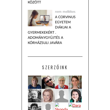
KÖZÖTT
nem mellékes
A CORVINUS
EGYETEM
DIÁKJAI A
GYERMEKEKÉRT .
ADOMÁNYGYŰJTÉS A
KÓRHÁZSULI JAVÁRA
SZERZŐINK