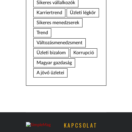
Sikeres vállalkozók
Karriertrend
Üzleti légkör
Sikeres menedzserek
Trend
Változásmenedzsment
Üzleti bizalom
Korrupció
Magyar gazdaság
A jövő üzletei
KAPCSOLAT