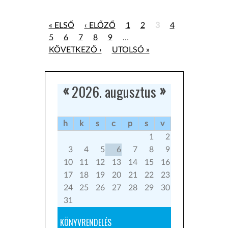
« ELSŐ
‹ ELŐZŐ
1
2
3
4
5
6
7
8
9
…
KÖVETKEZŐ ›
UTOLSÓ »
2026. augusztus
«
»
h
k
s
c
p
s
v
1
2
3
4
5
6
7
8
9
10
11
12
13
14
15
16
17
18
19
20
21
22
23
24
25
26
27
28
29
30
31
KÖNYVRENDELÉS