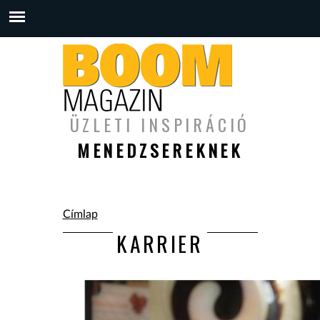
ÜZLETI INSPIRÁCIÓ
MENEDZSEREKNEK
Jelenlegi hely
Címlap
KARRIER
Oldalak