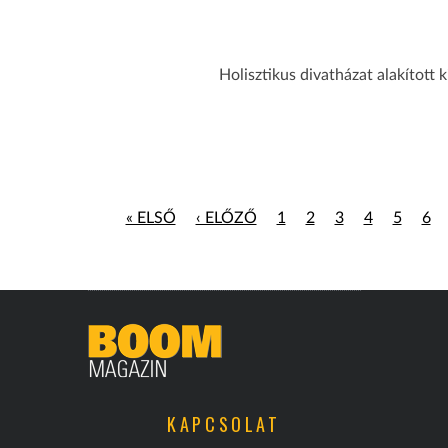
Holisztikus divatházat alakított k
« ELSŐ
‹ ELŐZŐ
1
2
3
4
5
6
KAPCSOLAT