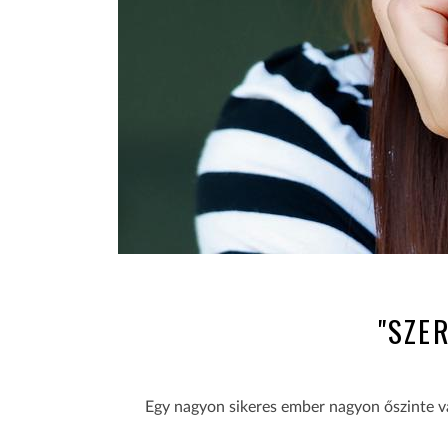
"SZE
Egy nagyon sikeres ember nagyon őszinte va