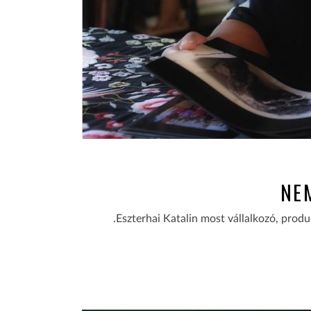
NEM
.Eszterhai Katalin most vállalkozó, produc