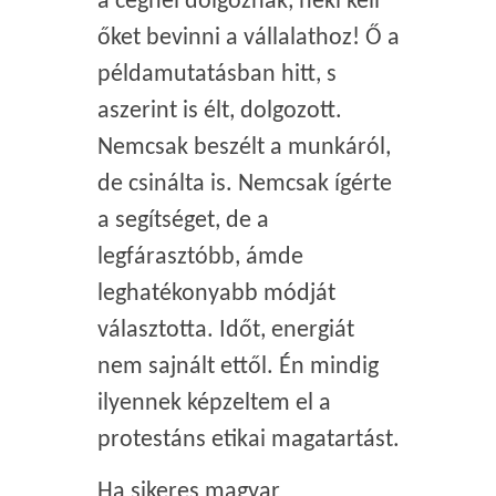
a cégnél dolgoznak, neki kell
őket bevinni a vállalathoz! Ő a
példamutatásban hitt, s
aszerint is élt, dolgozott.
Nemcsak beszélt a munkáról,
de csinálta is. Nemcsak ígérte
a segítséget, de a
legfárasztóbb, ámde
leghatékonyabb módját
választotta. Időt, energiát
nem sajnált ettől. Én mindig
ilyennek képzeltem el a
protestáns etikai magatartást.
Ha sikeres magyar