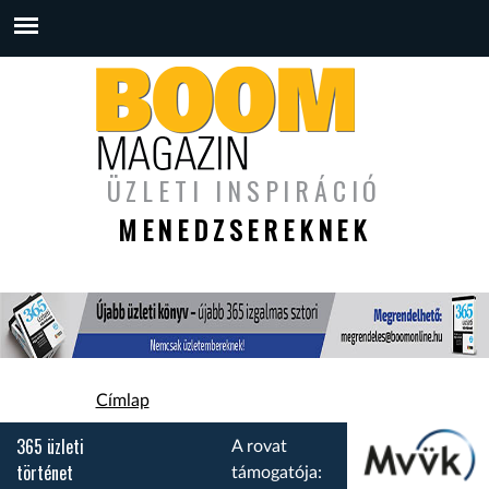
ÜZLETI INSPIRÁCIÓ
MENEDZSEREKNEK
Jelenlegi hely
Címlap
365 üzleti
A rovat
történet
támogatója: