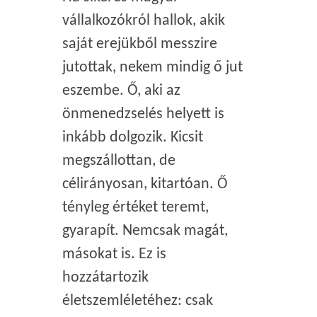
vállalkozókról hallok, akik
saját erejükből messzire
jutottak, nekem mindig ő jut
eszembe. Ő, aki az
önmenedzselés helyett is
inkább dolgozik. Kicsit
megszállottan, de
célirányosan, kitartóan. Ő
tényleg értéket teremt,
gyarapít. Nemcsak magát,
másokat is. Ez is
hozzátartozik
életszemléletéhez: csak