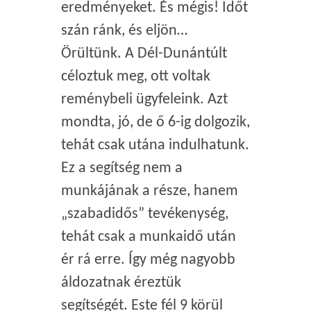
eredményeket. És mégis! Időt
szán ránk, és eljön…
Örültünk. A Dél-Dunántúlt
céloztuk meg, ott voltak
reménybeli ügyfeleink. Azt
mondta, jó, de ő 6-ig dolgozik,
tehát csak utána indulhatunk.
Ez a segítség nem a
munkájának a része, hanem
„szabadidős” tevékenység,
tehát csak a munkaidő után
ér rá erre. Így még nagyobb
áldozatnak éreztük
segítségét. Este fél 9 körül