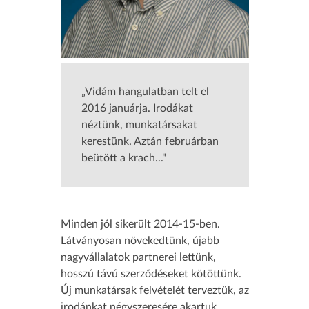
„Vidám hangulatban telt el
2016 januárja. Irodákat
néztünk, munkatársakat
kerestünk. Aztán februárban
beütött a krach..."
Minden jól sikerült 2014-15-ben.
Látványosan növekedtünk, újabb
nagyvállalatok partnerei lettünk,
hosszú távú szerződéseket kötöttünk.
Új munkatársak felvételét terveztük, az
irodánkat négyszeresére akartuk