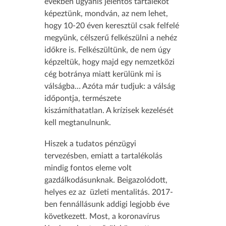
években ugyanis jelentős tartalékot
képeztünk, mondván, az nem lehet,
hogy 10-20 éven keresztül csak felfelé
megyünk, célszerű felkészülni a nehéz
időkre is. Felkészültünk, de nem úgy
képzeltük, hogy majd egy nemzetközi
cég botránya miatt kerülünk mi is
válságba… Azóta már tudjuk: a válság
időpontja, természete
kiszámíthatatlan. A krízisek kezelését
kell megtanulnunk.
Hiszek a tudatos pénzügyi
tervezésben, emiatt a tartalékolás
mindig fontos eleme volt
gazdálkodásunknak. Beigazolódott,
helyes ez az üzleti mentalitás. 2017-
ben fennállásunk addigi legjobb éve
következett. Most, a koronavírus