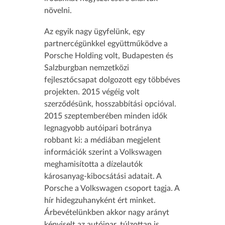
növelni.
Az egyik nagy ügyfelünk, egy
partnercégünkkel együttműködve a
Porsche Holding volt, Budapesten és
Salzburgban nemzetközi
fejlesztőcsapat dolgozott egy többéves
projekten. 2015 végéig volt
szerződésünk, hosszabbítási opcióval.
2015 szeptemberében minden idők
legnagyobb autóipari botránya
robbant ki: a médiában megjelent
információk szerint a Volkswagen
meghamisította a dízelautók
károsanyag-kibocsátási adatait. A
Porsche a Volkswagen csoport tagja. A
hír hidegzuhanyként ért minket.
Árbevételünkben akkor nagy arányt
képviselt az autóipar, túlzottan is