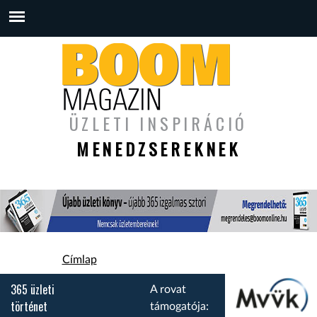
ÜZLETI INSPIRÁCIÓ
MENEDZSEREKNEK
Jelenlegi hely
Címlap
365 üzleti
A rovat
történet
támogatója: