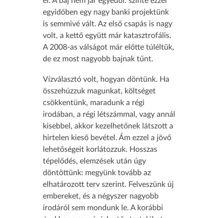
el. A baj nem jár egyedül: szinte ezzel
egyidőben egy nagy banki projektünk
is semmivé vált. Az első csapás is nagy
volt, a kettő együtt már katasztrofális.
A 2008-as válságot már előtte túléltük,
de ez most nagyobb bajnak tűnt.
Vízválasztó volt, hogyan döntünk. Ha
összehúzzuk magunkat, költséget
csökkentünk, maradunk a régi
irodában, a régi létszámmal, vagy annál
kisebbel, akkor kezelhetőnek látszott a
hirtelen kieső bevétel. Ám ezzel a jövő
lehetőségeit korlátozzuk. Hosszas
tépelődés, elemzések után úgy
döntöttünk: megyünk tovább az
elhatározott terv szerint. Felveszünk új
embereket, és a négyszer nagyobb
irodáról sem mondunk le. A korábbi