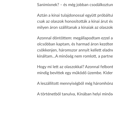
Sanimixnek? – és még jobban csodálkoztunk
Aztán a kínai tulajdonossal együtt próbáltu
csak az olaszok honosították a kínai árut 
milyen áron szállítanak a kínaiak az olasz
Azonnal döntöttem: megállapodtam ezzel a g
olcsóbban kaptam, és harmad áron kezdtem 
csökkenjen, háromszor annyit kellett eladno
kínáltam…A minőség nem romlott, a partner
Hogy mi lett az olaszokkal? Azonnal felbont
mindig bevittek egy működő üzembe. Kiderül
A leszállított mennyiségből még háromhónapn
A történetből tanulva, Kínában helyi minő