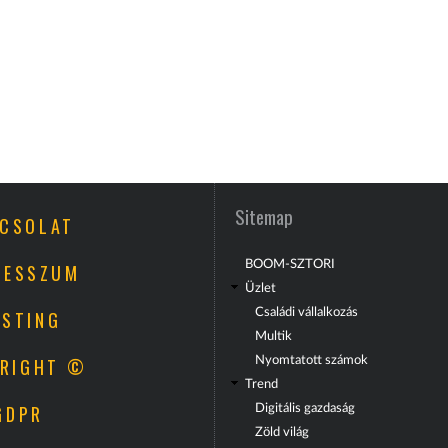
Sitemap
CSOLAT
BOOM-SZTORI
RESSZUM
Üzlet
Családi vállalkozás
STING
Multik
RIGHT ©
Nyomtatott számok
Trend
GDPR
Digitális gazdaság
Zöld világ