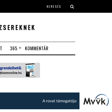
Keresés űrlap
ZSEREKNEK
T
365
KOMMENTÁR
A rovat támogatója: