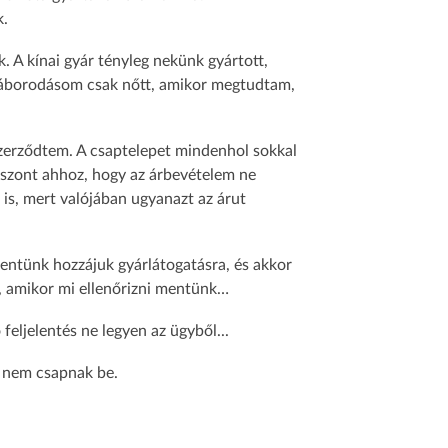
k.
k. A kínai gyár tényleg nekünk gyártott,
elháborodásom csak nőtt, amikor megtudtam,
szerződtem. A csaptelepet mindenhol sokkal
iszont ahhoz, hogy az árbevételem ne
 is, mert valójában ugyanazt az árut
mentünk hozzájuk gyárlátogatásra, és akkor
k, amikor mi ellenőrizni mentünk…
eljelentés ne legyen az ügyből...
n nem csapnak be.