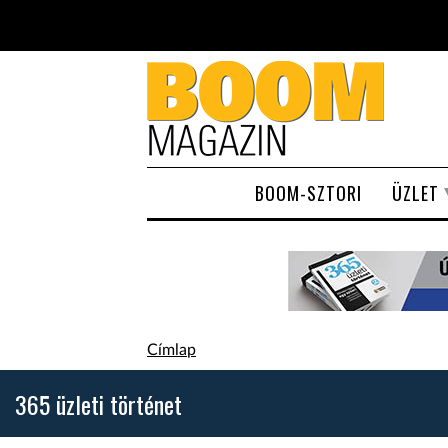
Ugrás a tartalomra
BOOM-SZTORI
ÜZLET
Jelenlegi hely
Címlap
365 üzleti történet