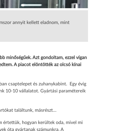
mszor annyit kellett eladnom, mint
obb minőségűek. Azt gondoltam, ezzel vígan
edtem. A piacot elöntötték az olcsó kínai
ában csaptelepet és zuhanykabint. Egy évig
unk 10-10 vállalatot. Gyártási paramétereik
rtókat találtunk, másrészt…
em értettük, hogyan kerültek oda, mivel mi
évek óta gyártanak számunkra. A