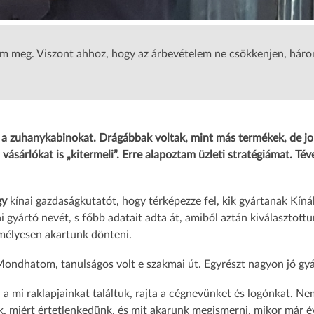
em meg. Viszont ahhoz, hogy az árbevételem ne csökkenjen, háro
s a zuhanykabinokat. Drágábbak voltak, mint más termékek, de j
vásárlókat is „kitermeli”. Erre alapoztam üzleti stratégiámat. Tév
gy
kínai gazdaságkutatót, hogy térképezze fel, kik gyártanak Kín
i gyártó nevét, s főbb adatait adta át, amiből aztán kiválasztott
emélyesen akartunk dönteni.
ondhatom, tanulságos volt e szakmai út. Egyrészt nagyon jó gyá
l a mi raklapjainkat találtuk, rajta a cégnevünket és logónkat. N
ék, miért értetlenkedünk, és mit akarunk megismerni, mikor már 