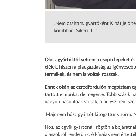
„Nem csaltam, gyártóként Kínát jelölt
korábban. Sikerült...”
Olasz gyártóktól vettem a csaptelepeket é
elélek, hiszen a piacgazdaság az igényesebb 
termékek, és nem is voltak rosszak.
Ennek okán az ezredfordulón megbíztam e
tartott e munka, de megérte. Több száz kína
nagyon hasonlóak voltak, a helyszínen, sz
Majdnem húsz gyártót látogattunk sorra. M
Nos, az egyik gyártónál, rögtön a bejáratná
olaszoktól rendelünk. A kínaiak sem értett