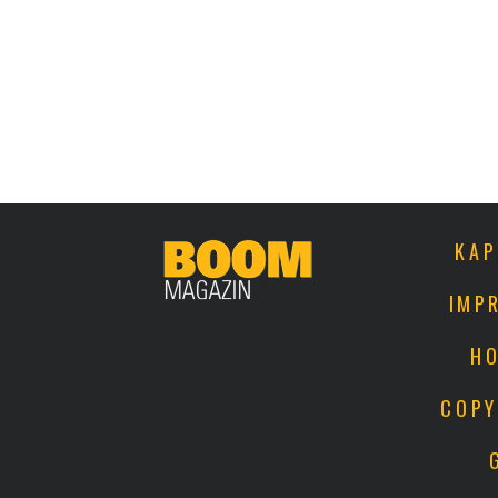
KAP
IMP
HO
COPY