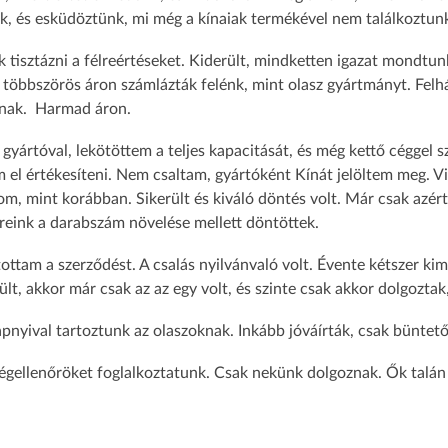
, és esküdöztünk, mi még a kínaiak termékével nem találkoztun
k tisztázni a félreértéseket. Kiderült, mindketten igazat mondtun
és többszörös áron számlázták felénk, mint olasz gyártmányt. F
oknak. Harmad áron.
yártóval, lekötöttem a teljes kapacitását, és még kettő céggel 
el értékesíteni. Nem csaltam, gyártóként Kínát jelöltem meg. V
m, mint korábban. Sikerült és kiváló döntés volt. Már csak azért
eink a darabszám növelése mellett döntöttek.
ottam a szerződést. A csalás nyilvánvaló volt. Évente kétszer ki
t, akkor már csak az az egy volt, és szinte csak akkor dolgozta
yival tartoztunk az olaszoknak. Inkább jóváírták, csak büntető f
ségellenőröket foglalkoztatunk. Csak nekünk dolgoznak. Ők talá