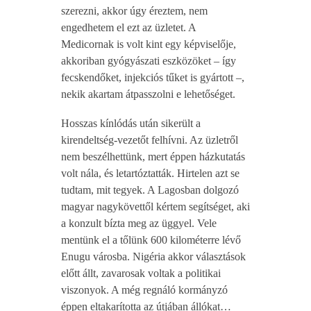
szerezni, akkor úgy éreztem, nem
engedhetem el ezt az üzletet. A
Medicornak is volt kint egy képviselője,
akkoriban gyógyászati eszközöket – így
fecskendőket, injekciós tűket is gyártott –,
nekik akartam átpasszolni e lehetőséget.
Hosszas kínlódás után sikerült a
kirendeltség-vezetőt felhívni. Az üzletről
nem beszélhettünk, mert éppen házkutatás
volt nála, és letartóztatták. Hirtelen azt se
tudtam, mit tegyek. A Lagosban dolgozó
magyar nagykövettől kértem segítséget, aki
a konzult bízta meg az üggyel. Vele
mentünk el a tőlünk 600 kilométerre lévő
Enugu városba. Nigéria akkor választások
előtt állt, zavarosak voltak a politikai
viszonyok. A még regnáló kormányzó
éppen eltakarította az útjában állókat…