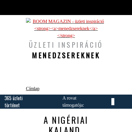
Ugrás a tartalomra
ÜZLETI INSPIRÁCIÓ
MENEDZSEREKNEK
Jelenlegi hely
Címlap
365 üzleti
A rovat
történet
támogatója:
A NIGÉRIAI
KALAND,