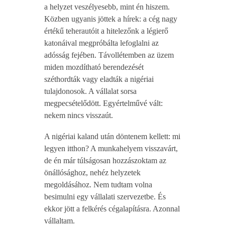
a helyzet veszélyesebb, mint én hiszem.
Közben ugyanis jöttek a hírek: a cég nagy
értékű teherautóit a hitelezőnk a légierő
katonáival megpróbálta lefoglalni az
adósság fejében. Távollétemben az üzem
miden mozdítható berendezését
széthordták vagy eladták a nigériai
tulajdonosok. A vállalat sorsa
megpecsételődött. Egyértelművé vált:
nekem nincs visszaút.
A nigériai kaland után döntenem kellett: mi
legyen itthon? A munkahelyem visszavárt,
de én már túlságosan hozzászoktam az
önállósághoz, nehéz helyzetek
megoldásához. Nem tudtam volna
besimulni egy vállalati szervezetbe. És
ekkor jött a felkérés cégalapításra. Azonnal
vállaltam.