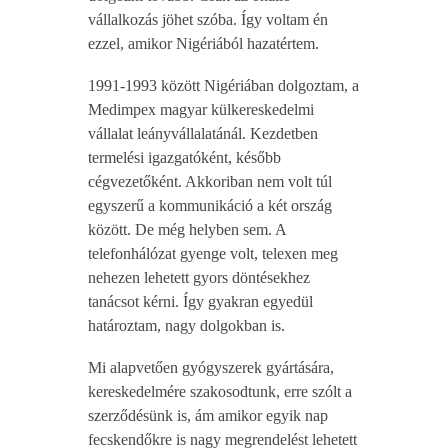
vállalkozás jöhet szóba. Így voltam én
ezzel, amikor Nigériából hazatértem.
1991-1993 között Nigériában dolgoztam, a
Medimpex magyar külkereskedelmi
vállalat leányvállalatánál. Kezdetben
termelési igazgatóként, később
cégvezetőként. Akkoriban nem volt túl
egyszerű a kommunikáció a két ország
között. De még helyben sem. A
telefonhálózat gyenge volt, telexen meg
nehezen lehetett gyors döntésekhez
tanácsot kérni. Így gyakran egyedül
határoztam, nagy dolgokban is.
Mi alapvetően gyógyszerek gyártására,
kereskedelmére szakosodtunk, erre szólt a
szerződésünk is, ám amikor egyik nap
fecskendőkre is nagy megrendelést lehetett