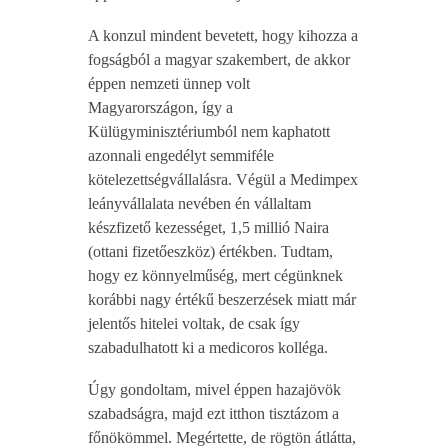
A konzul mindent bevetett, hogy kihozza a
fogságból a magyar szakembert, de akkor
éppen nemzeti ünnep volt
Magyarországon, így a
Külügyminisztériumból nem kaphatott
azonnali engedélyt semmiféle
kötelezettségvállalásra. Végül a Medimpex
leányvállalata nevében én vállaltam
készfizető kezességet, 1,5 millió Naira
(ottani fizetőeszköz) értékben. Tudtam,
hogy ez könnyelműség, mert cégünknek
korábbi nagy értékű beszerzések miatt már
jelentős hitelei voltak, de csak így
szabadulhatott ki a medicoros kolléga.
Úgy gondoltam, mivel éppen hazajövök
szabadságra, majd ezt itthon tisztázom a
főnökömmel. Megértette, de rögtön átlátta,