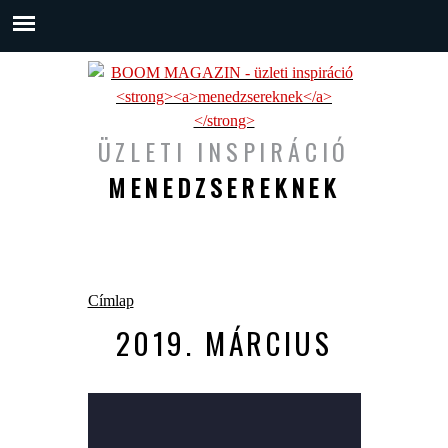
ÜZLETI INSPIRÁCIÓ
MENEDZSEREKNEK
Jelenlegi hely
Címlap
2019. MÁRCIUS