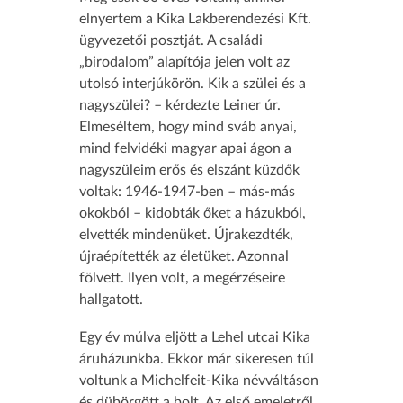
elnyertem a Kika Lakberendezési Kft.
ügyvezetői posztját. A családi
„birodalom” alapítója jelen volt az
utolsó interjúkörön. Kik a szülei és a
nagyszülei? – kérdezte Leiner úr.
Elmeséltem, hogy mind sváb anyai,
mind felvidéki magyar apai ágon a
nagyszüleim erős és elszánt küzdők
voltak: 1946-1947-ben – más-más
okokból – kidobták őket a házukból,
elvették mindenüket. Újrakezdték,
újraépítették az életüket. Azonnal
fölvett. Ilyen volt, a megérzéseire
hallgatott.
Egy év múlva eljött a Lehel utcai Kika
áruházunkba. Ekkor már sikeresen túl
voltunk a Michelfeit-Kika névváltáson
és dübörgött a bolt. Az első emeletről,