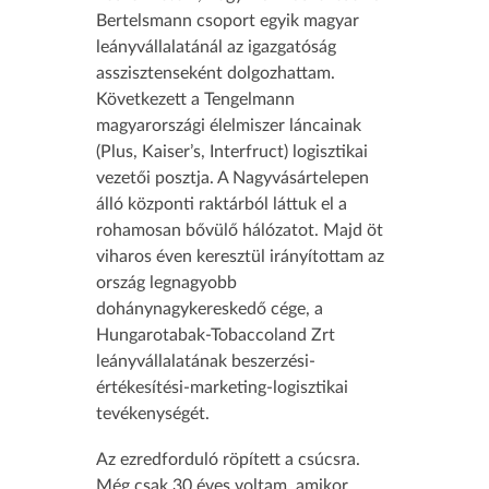
Bertelsmann csoport egyik magyar
leányvállalatánál az igazgatóság
asszisztenseként dolgozhattam.
Következett a Tengelmann
magyarországi élelmiszer láncainak
(Plus, Kaiser’s, Interfruct) logisztikai
vezetői posztja. A Nagyvásártelepen
álló központi raktárból láttuk el a
rohamosan bővülő hálózatot. Majd öt
viharos éven keresztül irányítottam az
ország legnagyobb
dohánynagykereskedő cége, a
Hungarotabak-Tobaccoland Zrt
leányvállalatának beszerzési-
értékesítési-marketing-logisztikai
tevékenységét.
Az ezredforduló röpített a csúcsra.
Még csak 30 éves voltam, amikor