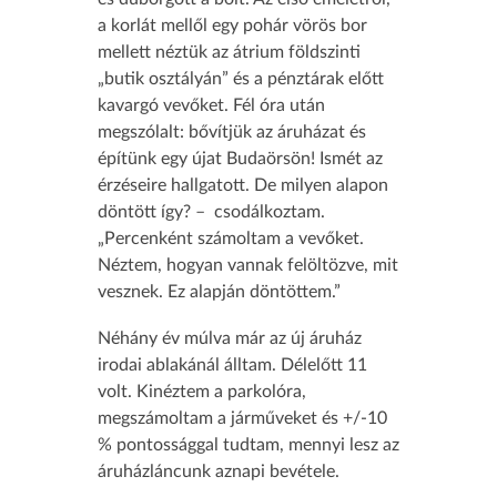
a korlát mellől egy pohár vörös bor
mellett néztük az átrium földszinti
„butik osztályán” és a pénztárak előtt
kavargó vevőket. Fél óra után
megszólalt: bővítjük az áruházat és
építünk egy újat Budaörsön! Ismét az
érzéseire hallgatott. De milyen alapon
döntött így? – csodálkoztam.
„Percenként számoltam a vevőket.
Néztem, hogyan vannak felöltözve, mit
vesznek. Ez alapján döntöttem.”
Néhány év múlva már az új áruház
irodai ablakánál álltam. Délelőtt 11
volt. Kinéztem a parkolóra,
megszámoltam a járműveket és +/-10
% pontossággal tudtam, mennyi lesz az
áruházláncunk aznapi bevétele.