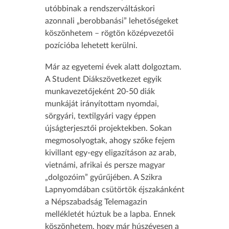
utóbbinak a rendszerváltáskori
azonnali „berobbanási” lehetőségeket
köszönhetem – rögtön középvezetői
pozícióba lehetett kerülni.
Már az egyetemi évek alatt dolgoztam.
A Student Diákszövetkezet egyik
munkavezetőjeként 20-50 diák
munkáját irányítottam nyomdai,
sörgyári, textilgyári vagy éppen
újságterjesztői projektekben. Sokan
megmosolyogtak, ahogy szőke fejem
kivillant egy-egy eligazításon az arab,
vietnámi, afrikai és persze magyar
„dolgozóim” gyűrűjében. A Szikra
Lapnyomdában csütörtök éjszakánként
a Népszabadság Telemagazin
mellékletét húztuk be a lapba. Ennek
köszönhetem, hogy már húszévesen a