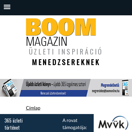
ÜZLETI INSPIRÁCIÓ
MENEDZSEREKNEK
Jelenlegi hely
Címlap
365 üzleti
A rovat
történet
támogatója: