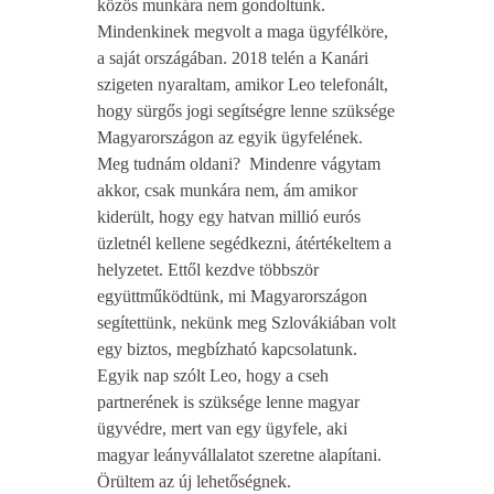
közös munkára nem gondoltunk.
Mindenkinek megvolt a maga ügyfélköre,
a saját országában. 2018 telén a Kanári
szigeten nyaraltam, amikor Leo telefonált,
hogy sürgős jogi segítségre lenne szüksége
Magyarországon az egyik ügyfelének.
Meg tudnám oldani? Mindenre vágytam
akkor, csak munkára nem, ám amikor
kiderült, hogy egy hatvan millió eurós
üzletnél kellene segédkezni, átértékeltem a
helyzetet. Ettől kezdve többször
együttműködtünk, mi Magyarországon
segítettünk, nekünk meg Szlovákiában volt
egy biztos, megbízható kapcsolatunk.
Egyik nap szólt Leo, hogy a cseh
partnerének is szüksége lenne magyar
ügyvédre, mert van egy ügyfele, aki
magyar leányvállalatot szeretne alapítani.
Örültem az új lehetőségnek.