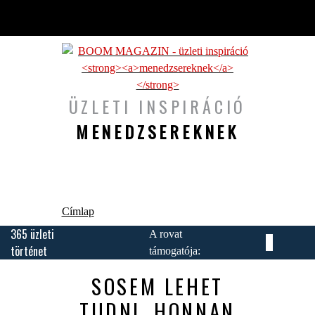
Ugrás a tartalomra
ÜZLETI INSPIRÁCIÓ
MENEDZSEREKNEK
Jelenlegi hely
Címlap
365 üzleti
A rovat
történet
támogatója:
SOSEM LEHET
TUDNI, HONNAN