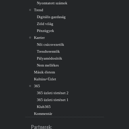
Nyomtatott számok
Trend
Digitális gazdaság
Zöld világ
Pénzügyek
Karrier
Női csúcsvezetők
Trendteremtők
Pályamódosítók
Nem mellékes
Másik életem
Kultúra+Üzlet
365
365 üzleti történet 2
365 üzleti történet 1
Klub365
Kommentár
Partnerek: