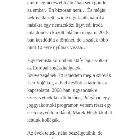
amire legmerészebb álmában sem gondol
az ember. Én biztosan nem… És mégis
bekövetkezett: szinte egyik pillanatról a
másikra egy nemzetközi ügyvédi iroda
tulajdonosai között találtam magam. 2018-
ban kezdődött a történet, de a szálak több
mint 10 évre nyúlnak vissza…
Egyetemista koromban aktív tagja voltam
az Európai Jogászhallgatók
Szövetségének. Itt ismertem meg a szlovák
Leo Vojčíkot, akivel később is tartottuk a
kapcsolatot. 2008-ban, ugyancsak e
szervezetnek köszönhetően, Prágában egy
joggyakornoki programon vettem részt egy
cseh ügyvédi irodánál, Marek Hejdukkal itt
lettünk kollégák.
Az évek teltek, néha beszélgettünk, de