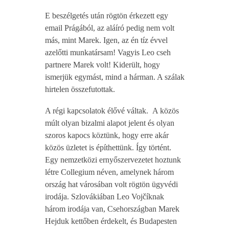
E beszélgetés után rögtön érkezett egy
email Prágából, az aláíró pedig nem volt
más, mint Marek. Igen, az én tíz évvel
azelőtti munkatársam! Vagyis Leo cseh
partnere Marek volt! Kiderült, hogy
ismerjük egymást, mind a hárman. A szálak
hirtelen összefutottak.
A régi kapcsolatok élővé váltak. A közös
múlt olyan bizalmi alapot jelent és olyan
szoros kapocs köztünk, hogy erre akár
közös üzletet is építhettünk. Így történt.
Egy nemzetközi ernyőszervezetet hoztunk
létre Collegium néven, amelynek három
ország hat városában volt rögtön ügyvédi
irodája. Szlovákiában Leo Vojčíknak
három irodája van, Csehországban Marek
Hejduk kettőben érdekelt, és Budapesten