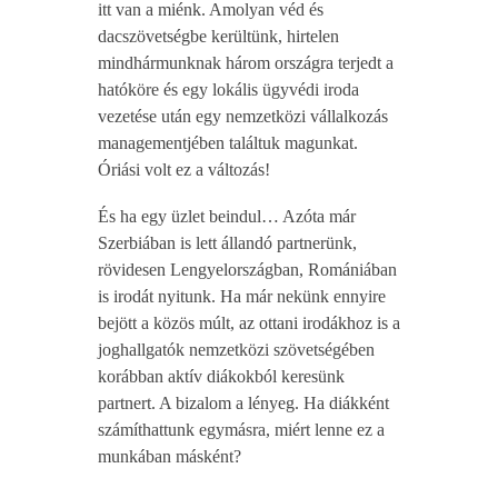
itt van a miénk. Amolyan véd és
dacszövetségbe kerültünk, hirtelen
mindhármunknak három országra terjedt a
hatóköre és egy lokális ügyvédi iroda
vezetése után egy nemzetközi vállalkozás
managementjében találtuk magunkat.
Óriási volt ez a változás!
És ha egy üzlet beindul… Azóta már
Szerbiában is lett állandó partnerünk,
rövidesen Lengyelországban, Romániában
is irodát nyitunk. Ha már nekünk ennyire
bejött a közös múlt, az ottani irodákhoz is a
joghallgatók nemzetközi szövetségében
korábban aktív diákokból keresünk
partnert. A bizalom a lényeg. Ha diákként
számíthattunk egymásra, miért lenne ez a
munkában másként?